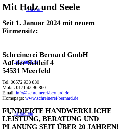
Mit Holz und Seele
Über uns
Seit 1. Januar 2024 mit neuem
Firmensitz:
Schreinerei Bernard GmbH
Innenausbau
Auf der Schleif 4
54531 Meerfeld
Tel. 06572 933 830
Mobil: 0171 42 96 860
Email:
info@schreinerei-bernard.de
Homepage:
www.schreinerei-bernard.de
FUNDIERTE HANDWERKLICHE
Möbelbau
LEISTUNG, BERATUNG UND
PLANUNG SEIT ÜBER 20 JAHREN!