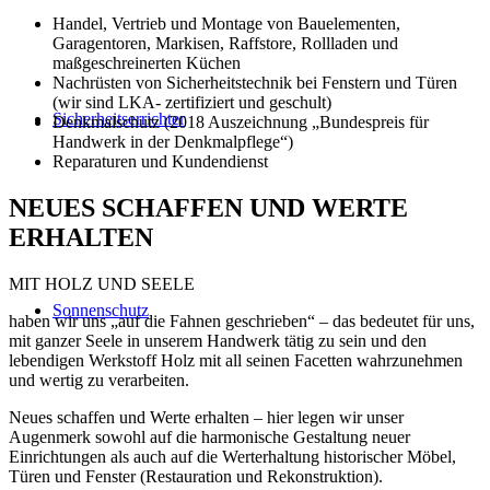
Handel, Vertrieb und Montage von Bauelementen,
Garagentoren, Markisen, Raffstore, Rollladen und
maßgeschreinerten Küchen
Nachrüsten von Sicherheitstechnik bei Fenstern und Türen
(wir sind LKA- zertifiziert und geschult)
Sicherheitserrichter
Denkmalschutz (2018 Auszeichnung „Bundespreis für
Handwerk in der Denkmalpflege“)
Reparaturen und Kundendienst
NEUES SCHAFFEN UND WERTE
ERHALTEN
MIT HOLZ UND SEELE
Sonnenschutz
haben wir uns „auf die Fahnen geschrieben“ – das bedeutet für uns,
mit ganzer Seele in unserem Handwerk tätig zu sein und den
lebendigen Werkstoff Holz mit all seinen Facetten wahrzunehmen
und wertig zu verarbeiten.
Neues schaffen und Werte erhalten – hier legen wir unser
Augenmerk sowohl auf die harmonische Gestaltung neuer
Einrichtungen als auch auf die Werterhaltung historischer Möbel,
Türen und Fenster (Restauration und Rekonstruktion).