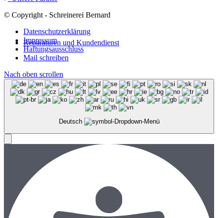
© Copyright - Schreinerei Bernard
Datenschutzerklärung
Impressum
Reparaturen und Kundendienst
Haftungsausschluss
Mail schreiben
Nach oben scrollen
Deutsch
Menü
Menü