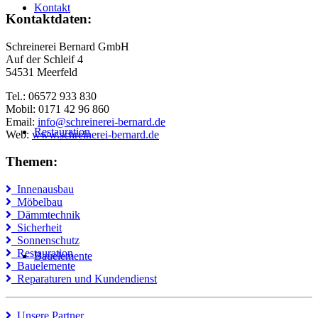
Kontakt
Kontaktdaten:
Schreinerei Bernard GmbH
Auf der Schleif 4
54531 Meerfeld
Tel.: 06572 933 830
Mobil: 0171 42 96 860
Email:
info@schreinerei-bernard.de
Restauration
Web:
www.schreinerei-bernard.de
Themen:
Innenausbau
Möbelbau
Dämmtechnik
Sicherheit
Sonnenschutz
Restauration
Bauelemente
Bauelemente
Reparaturen und Kundendienst
Unsere Partner