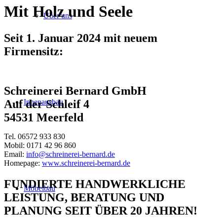
Mit Holz und Seele
Über uns
Seit 1. Januar 2024 mit neuem
Firmensitz:
Schreinerei Bernard GmbH
Innenausbau
Auf der Schleif 4
54531 Meerfeld
Tel. 06572 933 830
Mobil: 0171 42 96 860
Email:
info@schreinerei-bernard.de
Homepage:
www.schreinerei-bernard.de
FUNDIERTE HANDWERKLICHE
Möbelbau
LEISTUNG, BERATUNG UND
PLANUNG SEIT ÜBER 20 JAHREN!