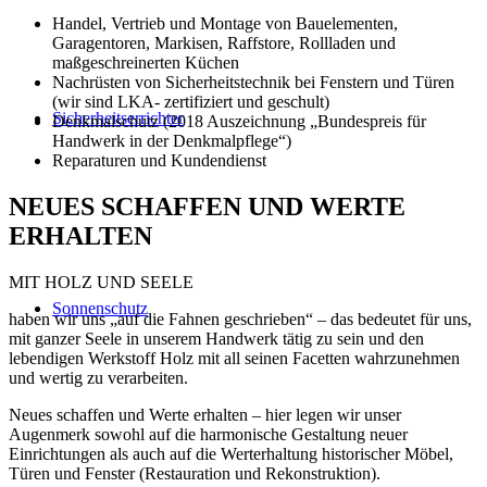
Handel, Vertrieb und Montage von Bauelementen,
Garagentoren, Markisen, Raffstore, Rollladen und
maßgeschreinerten Küchen
Nachrüsten von Sicherheitstechnik bei Fenstern und Türen
(wir sind LKA- zertifiziert und geschult)
Sicherheitserrichter
Denkmalschutz (2018 Auszeichnung „Bundespreis für
Handwerk in der Denkmalpflege“)
Reparaturen und Kundendienst
NEUES SCHAFFEN UND WERTE
ERHALTEN
MIT HOLZ UND SEELE
Sonnenschutz
haben wir uns „auf die Fahnen geschrieben“ – das bedeutet für uns,
mit ganzer Seele in unserem Handwerk tätig zu sein und den
lebendigen Werkstoff Holz mit all seinen Facetten wahrzunehmen
und wertig zu verarbeiten.
Neues schaffen und Werte erhalten – hier legen wir unser
Augenmerk sowohl auf die harmonische Gestaltung neuer
Einrichtungen als auch auf die Werterhaltung historischer Möbel,
Türen und Fenster (Restauration und Rekonstruktion).