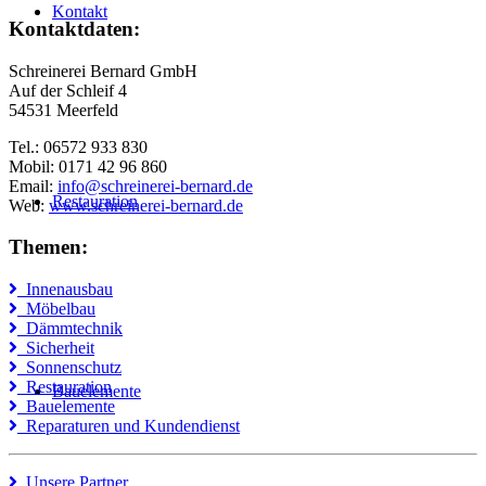
Kontakt
Kontaktdaten:
Schreinerei Bernard GmbH
Auf der Schleif 4
54531 Meerfeld
Tel.: 06572 933 830
Mobil: 0171 42 96 860
Email:
info@schreinerei-bernard.de
Restauration
Web:
www.schreinerei-bernard.de
Themen:
Innenausbau
Möbelbau
Dämmtechnik
Sicherheit
Sonnenschutz
Restauration
Bauelemente
Bauelemente
Reparaturen und Kundendienst
Unsere Partner