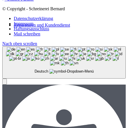
© Copyright - Schreinerei Bernard
Datenschutzerklärung
Impressum
Reparaturen und Kundendienst
Haftungsausschluss
Mail schreiben
Nach oben scrollen
Deutsch
Menü
Menü