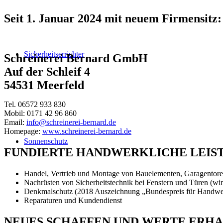
Seit 1. Januar 2024 mit neuem Firmensitz:
Sicherheitserrichter
Schreinerei Bernard GmbH
Auf der Schleif 4
54531 Meerfeld
Tel. 06572 933 830
Mobil: 0171 42 96 860
Email:
info@schreinerei-bernard.de
Homepage:
www.schreinerei-bernard.de
Sonnenschutz
FUNDIERTE HANDWERKLICHE LEISTU
Handel, Vertrieb und Montage von Bauelementen, Garagentoren
Nachrüsten von Sicherheitstechnik bei Fenstern und Türen (wir
Denkmalschutz (2018 Auszeichnung „Bundespreis für Handwe
Reparaturen und Kundendienst
NEUES SCHAFFEN UND WERTE ERH