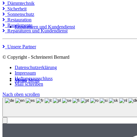
Dämmtechnik
Sicherheit
Sonnenschutz
Restauration
Bauelemente
Reparaturen und Kundendienst
Reparaturen und Kundendienst
Unsere Partner
© Copyright - Schreinerei Bernard
Datenschutzerklärung
Impressum
Haftungsausschluss
Menü
Menü
Mail schreiben
Nach oben scrollen