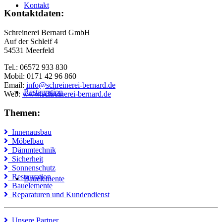
Kontakt
Kontaktdaten:
Schreinerei Bernard GmbH
Auf der Schleif 4
54531 Meerfeld
Tel.: 06572 933 830
Mobil: 0171 42 96 860
Email:
info@schreinerei-bernard.de
Restauration
Web:
www.schreinerei-bernard.de
Themen:
Innenausbau
Möbelbau
Dämmtechnik
Sicherheit
Sonnenschutz
Restauration
Bauelemente
Bauelemente
Reparaturen und Kundendienst
Unsere Partner