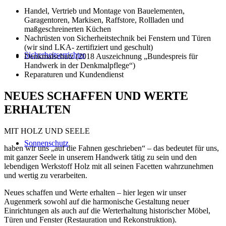
Handel, Vertrieb und Montage von Bauelementen,
Garagentoren, Markisen, Raffstore, Rollladen und
maßgeschreinerten Küchen
Nachrüsten von Sicherheitstechnik bei Fenstern und Türen
(wir sind LKA- zertifiziert und geschult)
Sicherheitserrichter
Denkmalschutz (2018 Auszeichnung „Bundespreis für
Handwerk in der Denkmalpflege“)
Reparaturen und Kundendienst
NEUES SCHAFFEN UND WERTE
ERHALTEN
MIT HOLZ UND SEELE
Sonnenschutz
haben wir uns „auf die Fahnen geschrieben“ – das bedeutet für uns,
mit ganzer Seele in unserem Handwerk tätig zu sein und den
lebendigen Werkstoff Holz mit all seinen Facetten wahrzunehmen
und wertig zu verarbeiten.
Neues schaffen und Werte erhalten – hier legen wir unser
Augenmerk sowohl auf die harmonische Gestaltung neuer
Einrichtungen als auch auf die Werterhaltung historischer Möbel,
Türen und Fenster (Restauration und Rekonstruktion).