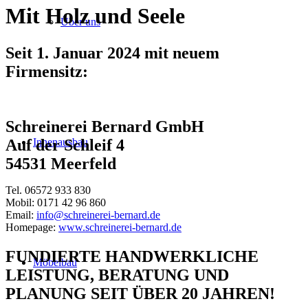
Mit Holz und Seele
Über uns
Seit 1. Januar 2024 mit neuem
Firmensitz:
Schreinerei Bernard GmbH
Innenausbau
Auf der Schleif 4
54531 Meerfeld
Tel. 06572 933 830
Mobil: 0171 42 96 860
Email:
info@schreinerei-bernard.de
Homepage:
www.schreinerei-bernard.de
FUNDIERTE HANDWERKLICHE
Möbelbau
LEISTUNG, BERATUNG UND
PLANUNG SEIT ÜBER 20 JAHREN!