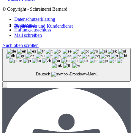
© Copyright - Schreinerei Bernard
Datenschutzerklärung
Impressum
Reparaturen und Kundendienst
Haftungsausschluss
Mail schreiben
Nach oben scrollen
Deutsch
Menü
Menü