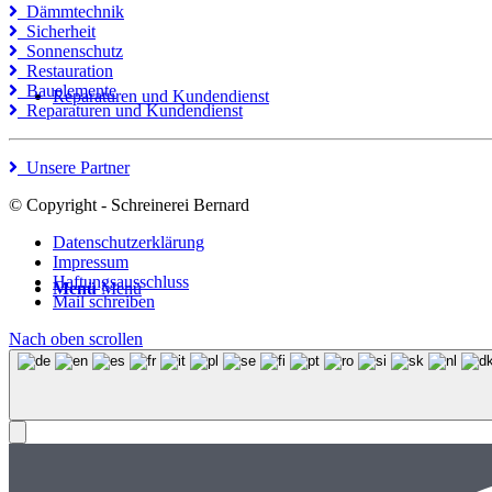
Dämmtechnik
Sicherheit
Sonnenschutz
Restauration
Bauelemente
Reparaturen und Kundendienst
Reparaturen und Kundendienst
Unsere Partner
© Copyright - Schreinerei Bernard
Datenschutzerklärung
Impressum
Haftungsausschluss
Menü
Menü
Mail schreiben
Nach oben scrollen