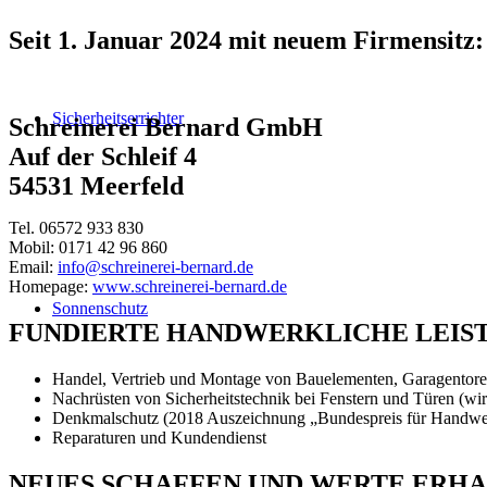
Seit 1. Januar 2024 mit neuem Firmensitz:
Sicherheitserrichter
Schreinerei Bernard GmbH
Auf der Schleif 4
54531 Meerfeld
Tel. 06572 933 830
Mobil: 0171 42 96 860
Email:
info@schreinerei-bernard.de
Homepage:
www.schreinerei-bernard.de
Sonnenschutz
FUNDIERTE HANDWERKLICHE LEISTU
Handel, Vertrieb und Montage von Bauelementen, Garagentoren
Nachrüsten von Sicherheitstechnik bei Fenstern und Türen (wir
Denkmalschutz (2018 Auszeichnung „Bundespreis für Handwe
Reparaturen und Kundendienst
NEUES SCHAFFEN UND WERTE ERH