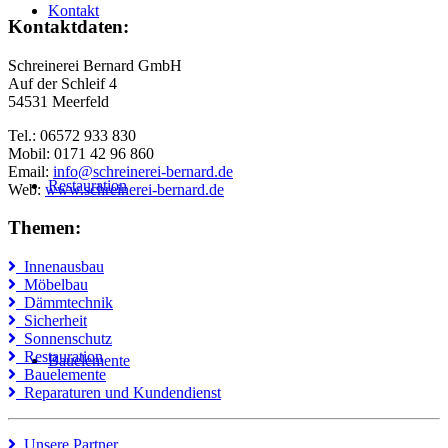
Kontakt
Kontaktdaten:
Schreinerei Bernard GmbH
Auf der Schleif 4
54531 Meerfeld
Tel.: 06572 933 830
Mobil: 0171 42 96 860
Email:
info@schreinerei-bernard.de
Restauration
Web:
www.schreinerei-bernard.de
Themen:
Innenausbau
Möbelbau
Dämmtechnik
Sicherheit
Sonnenschutz
Restauration
Bauelemente
Bauelemente
Reparaturen und Kundendienst
Unsere Partner