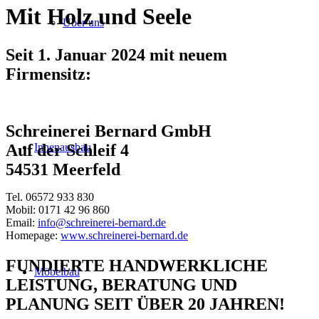
Mit Holz und Seele
Über uns
Seit 1. Januar 2024 mit neuem
Firmensitz:
Schreinerei Bernard GmbH
Innenausbau
Auf der Schleif 4
54531 Meerfeld
Tel. 06572 933 830
Mobil: 0171 42 96 860
Email:
info@schreinerei-bernard.de
Homepage:
www.schreinerei-bernard.de
FUNDIERTE HANDWERKLICHE
Möbelbau
LEISTUNG, BERATUNG UND
PLANUNG SEIT ÜBER 20 JAHREN!