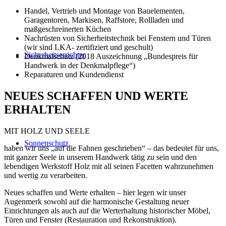
Handel, Vertrieb und Montage von Bauelementen,
Garagentoren, Markisen, Raffstore, Rollladen und
maßgeschreinerten Küchen
Nachrüsten von Sicherheitstechnik bei Fenstern und Türen
(wir sind LKA- zertifiziert und geschult)
Sicherheitserrichter
Denkmalschutz (2018 Auszeichnung „Bundespreis für
Handwerk in der Denkmalpflege“)
Reparaturen und Kundendienst
NEUES SCHAFFEN UND WERTE
ERHALTEN
MIT HOLZ UND SEELE
Sonnenschutz
haben wir uns „auf die Fahnen geschrieben“ – das bedeutet für uns,
mit ganzer Seele in unserem Handwerk tätig zu sein und den
lebendigen Werkstoff Holz mit all seinen Facetten wahrzunehmen
und wertig zu verarbeiten.
Neues schaffen und Werte erhalten – hier legen wir unser
Augenmerk sowohl auf die harmonische Gestaltung neuer
Einrichtungen als auch auf die Werterhaltung historischer Möbel,
Türen und Fenster (Restauration und Rekonstruktion).