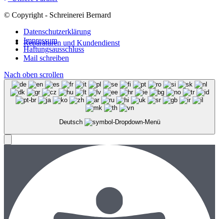
© Copyright - Schreinerei Bernard
Datenschutzerklärung
Impressum
Reparaturen und Kundendienst
Haftungsausschluss
Mail schreiben
Nach oben scrollen
Deutsch
Menü
Menü