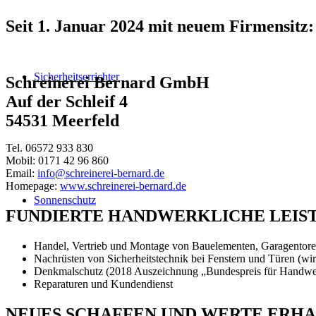
Seit 1. Januar 2024 mit neuem Firmensitz:
Sicherheitserrichter
Schreinerei Bernard GmbH
Auf der Schleif 4
54531 Meerfeld
Tel. 06572 933 830
Mobil: 0171 42 96 860
Email:
info@schreinerei-bernard.de
Homepage:
www.schreinerei-bernard.de
Sonnenschutz
FUNDIERTE HANDWERKLICHE LEISTU
Handel, Vertrieb und Montage von Bauelementen, Garagentoren
Nachrüsten von Sicherheitstechnik bei Fenstern und Türen (wir
Denkmalschutz (2018 Auszeichnung „Bundespreis für Handwe
Reparaturen und Kundendienst
NEUES SCHAFFEN UND WERTE ERH