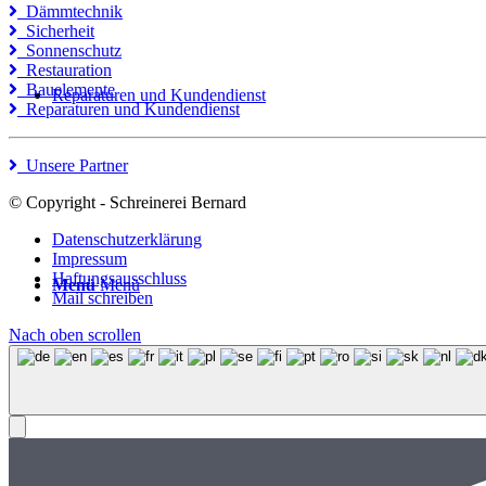
Dämmtechnik
Sicherheit
Sonnenschutz
Restauration
Bauelemente
Reparaturen und Kundendienst
Reparaturen und Kundendienst
Unsere Partner
© Copyright - Schreinerei Bernard
Datenschutzerklärung
Impressum
Haftungsausschluss
Menü
Menü
Mail schreiben
Nach oben scrollen