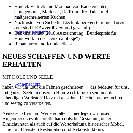
Handel, Vertrieb und Montage von Bauelementen,
Garagentoren, Markisen, Raffstore, Rollladen und
maßgeschreinerten Küchen
Nachrüsten von Sicherheitstechnik bei Fenstern und Türen
(wir sind LKA- zertifiziert und geschult)
Sicherheitserrichter
Denkmalschutz (2018 Auszeichnung „Bundespreis für
Handwerk in der Denkmalpflege“)
Reparaturen und Kundendienst
NEUES SCHAFFEN UND WERTE
ERHALTEN
MIT HOLZ UND SEELE
Sonnenschutz
haben wir uns „auf die Fahnen geschrieben“ – das bedeutet für uns,
mit ganzer Seele in unserem Handwerk tätig zu sein und den
lebendigen Werkstoff Holz mit all seinen Facetten wahrzunehmen
und wertig zu verarbeiten.
Neues schaffen und Werte erhalten – hier legen wir unser
Augenmerk sowohl auf die harmonische Gestaltung neuer
Einrichtungen als auch auf die Werterhaltung historischer Möbel,
Türen und Fenster (Restauration und Rekonstruktion).