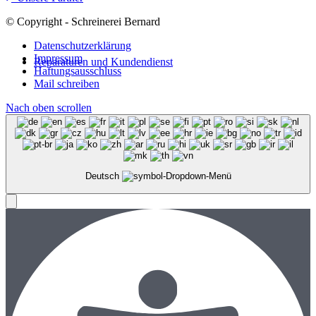
© Copyright - Schreinerei Bernard
Datenschutzerklärung
Impressum
Reparaturen und Kundendienst
Haftungsausschluss
Mail schreiben
Nach oben scrollen
Deutsch
Menü
Menü