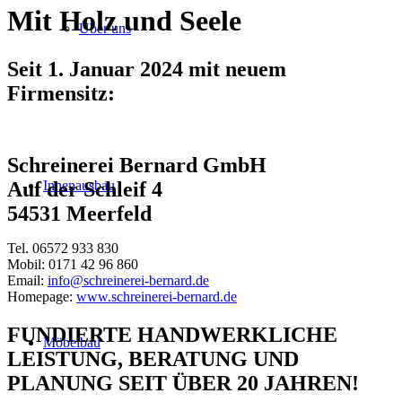
Mit Holz und Seele
Über uns
Seit 1. Januar 2024 mit neuem
Firmensitz:
Schreinerei Bernard GmbH
Innenausbau
Auf der Schleif 4
54531 Meerfeld
Tel. 06572 933 830
Mobil: 0171 42 96 860
Email:
info@schreinerei-bernard.de
Homepage:
www.schreinerei-bernard.de
FUNDIERTE HANDWERKLICHE
Möbelbau
LEISTUNG, BERATUNG UND
PLANUNG SEIT ÜBER 20 JAHREN!