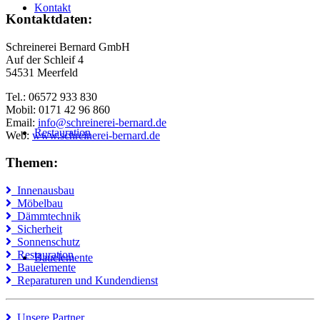
Kontakt
Kontaktdaten:
Schreinerei Bernard GmbH
Auf der Schleif 4
54531 Meerfeld
Tel.: 06572 933 830
Mobil: 0171 42 96 860
Email:
info@schreinerei-bernard.de
Restauration
Web:
www.schreinerei-bernard.de
Themen:
Innenausbau
Möbelbau
Dämmtechnik
Sicherheit
Sonnenschutz
Restauration
Bauelemente
Bauelemente
Reparaturen und Kundendienst
Unsere Partner