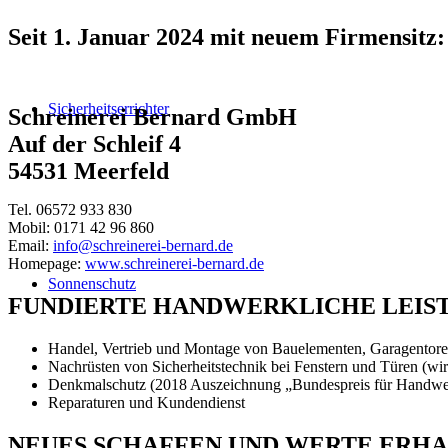
Seit 1. Januar 2024 mit neuem Firmensitz:
Sicherheitserrichter
Schreinerei Bernard GmbH
Auf der Schleif 4
54531 Meerfeld
Tel. 06572 933 830
Mobil: 0171 42 96 860
Email:
info@schreinerei-bernard.de
Homepage:
www.schreinerei-bernard.de
Sonnenschutz
FUNDIERTE HANDWERKLICHE LEISTU
Handel, Vertrieb und Montage von Bauelementen, Garagentoren
Nachrüsten von Sicherheitstechnik bei Fenstern und Türen (wir
Denkmalschutz (2018 Auszeichnung „Bundespreis für Handwe
Reparaturen und Kundendienst
NEUES SCHAFFEN UND WERTE ERH