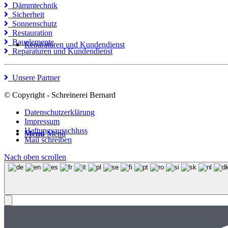
Dämmtechnik
Sicherheit
Sonnenschutz
Restauration
Bauelemente
Reparaturen und Kundendienst
Reparaturen und Kundendienst
Unsere Partner
© Copyright - Schreinerei Bernard
Datenschutzerklärung
Impressum
Haftungsausschluss
Menü
Menü
Mail schreiben
Nach oben scrollen