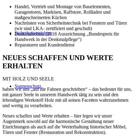
Handel, Vertrieb und Montage von Bauelementen,
Garagentoren, Markisen, Raffstore, Rollladen und
maßgeschreinerten Küchen
Nachrüsten von Sicherheitstechnik bei Fenstern und Türen
(wir sind LKA- zertifiziert und geschult)
Sicherheitserrichter
Denkmalschutz (2018 Auszeichnung „Bundespreis für
Handwerk in der Denkmalpflege“)
Reparaturen und Kundendienst
NEUES SCHAFFEN UND WERTE
ERHALTEN
MIT HOLZ UND SEELE
Sonnenschutz
haben wir uns „auf die Fahnen geschrieben“ – das bedeutet für uns,
mit ganzer Seele in unserem Handwerk tätig zu sein und den
lebendigen Werkstoff Holz mit all seinen Facetten wahrzunehmen
und wertig zu verarbeiten.
Neues schaffen und Werte erhalten – hier legen wir unser
Augenmerk sowohl auf die harmonische Gestaltung neuer
Einrichtungen als auch auf die Werterhaltung historischer Möbel,
Türen und Fenster (Restauration und Rekonstruktion).