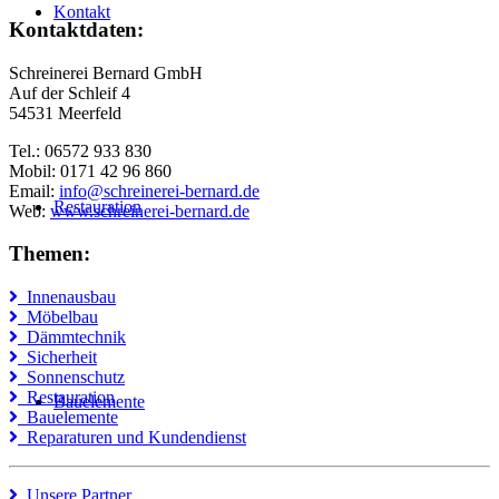
Kontakt
Kontaktdaten:
Schreinerei Bernard GmbH
Auf der Schleif 4
54531 Meerfeld
Tel.: 06572 933 830
Mobil: 0171 42 96 860
Email:
info@schreinerei-bernard.de
Restauration
Web:
www.schreinerei-bernard.de
Themen:
Innenausbau
Möbelbau
Dämmtechnik
Sicherheit
Sonnenschutz
Restauration
Bauelemente
Bauelemente
Reparaturen und Kundendienst
Unsere Partner