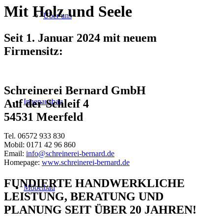
Mit Holz und Seele
Über uns
Seit 1. Januar 2024 mit neuem
Firmensitz:
Schreinerei Bernard GmbH
Innenausbau
Auf der Schleif 4
54531 Meerfeld
Tel. 06572 933 830
Mobil: 0171 42 96 860
Email:
info@schreinerei-bernard.de
Homepage:
www.schreinerei-bernard.de
FUNDIERTE HANDWERKLICHE
Möbelbau
LEISTUNG, BERATUNG UND
PLANUNG SEIT ÜBER 20 JAHREN!