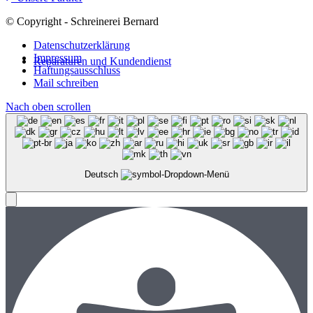
© Copyright - Schreinerei Bernard
Datenschutzerklärung
Impressum
Reparaturen und Kundendienst
Haftungsausschluss
Mail schreiben
Nach oben scrollen
Deutsch
Menü
Menü