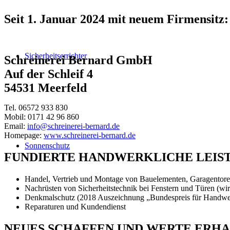
Seit 1. Januar 2024 mit neuem Firmensitz:
Sicherheitserrichter
Schreinerei Bernard GmbH
Auf der Schleif 4
54531 Meerfeld
Tel. 06572 933 830
Mobil: 0171 42 96 860
Email:
info@schreinerei-bernard.de
Homepage:
www.schreinerei-bernard.de
Sonnenschutz
FUNDIERTE HANDWERKLICHE LEISTU
Handel, Vertrieb und Montage von Bauelementen, Garagentoren
Nachrüsten von Sicherheitstechnik bei Fenstern und Türen (wir
Denkmalschutz (2018 Auszeichnung „Bundespreis für Handwe
Reparaturen und Kundendienst
NEUES SCHAFFEN UND WERTE ERH