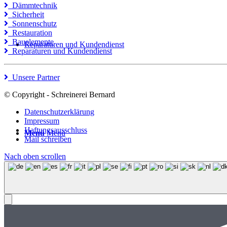
Dämmtechnik
Sicherheit
Sonnenschutz
Restauration
Bauelemente
Reparaturen und Kundendienst
Reparaturen und Kundendienst
Unsere Partner
© Copyright - Schreinerei Bernard
Datenschutzerklärung
Impressum
Haftungsausschluss
Menü
Menü
Mail schreiben
Nach oben scrollen