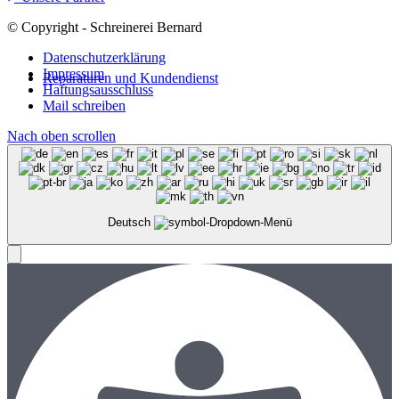
© Copyright - Schreinerei Bernard
Datenschutzerklärung
Impressum
Reparaturen und Kundendienst
Haftungsausschluss
Mail schreiben
Nach oben scrollen
Deutsch
Menü
Menü