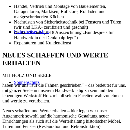
Handel, Vertrieb und Montage von Bauelementen,
Garagentoren, Markisen, Raffstore, Rollladen und
maßgeschreinerten Küchen
Nachrüsten von Sicherheitstechnik bei Fenstern und Türen
(wir sind LKA- zertifiziert und geschult)
Sicherheitserrichter
Denkmalschutz (2018 Auszeichnung „Bundespreis für
Handwerk in der Denkmalpflege“)
Reparaturen und Kundendienst
NEUES SCHAFFEN UND WERTE
ERHALTEN
MIT HOLZ UND SEELE
Sonnenschutz
haben wir uns „auf die Fahnen geschrieben“ – das bedeutet für uns,
mit ganzer Seele in unserem Handwerk tätig zu sein und den
lebendigen Werkstoff Holz mit all seinen Facetten wahrzunehmen
und wertig zu verarbeiten.
Neues schaffen und Werte erhalten – hier legen wir unser
Augenmerk sowohl auf die harmonische Gestaltung neuer
Einrichtungen als auch auf die Werterhaltung historischer Möbel,
Türen und Fenster (Restauration und Rekonstruktion).