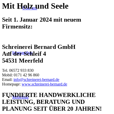
Mit Holz und Seele
Über uns
Seit 1. Januar 2024 mit neuem
Firmensitz:
Schreinerei Bernard GmbH
Innenausbau
Auf der Schleif 4
54531 Meerfeld
Tel. 06572 933 830
Mobil: 0171 42 96 860
Email:
info@schreinerei-bernard.de
Homepage:
www.schreinerei-bernard.de
FUNDIERTE HANDWERKLICHE
Möbelbau
LEISTUNG, BERATUNG UND
PLANUNG SEIT ÜBER 20 JAHREN!