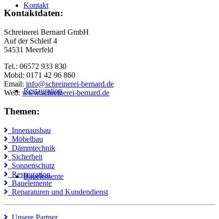
Kontakt
Kontaktdaten:
Schreinerei Bernard GmbH
Auf der Schleif 4
54531 Meerfeld
Tel.: 06572 933 830
Mobil: 0171 42 96 860
Email:
info@schreinerei-bernard.de
Restauration
Web:
www.schreinerei-bernard.de
Themen:
Innenausbau
Möbelbau
Dämmtechnik
Sicherheit
Sonnenschutz
Restauration
Bauelemente
Bauelemente
Reparaturen und Kundendienst
Unsere Partner