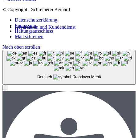
© Copyright - Schreinerei Bernard
Datenschutzerklärung
Impressum
Reparaturen und Kundendienst
Haftungsausschluss
Mail schreiben
Nach oben scrollen
Deutsch
Menü
Menü