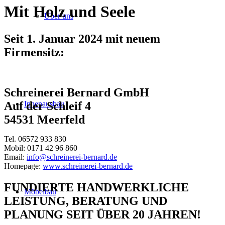
Mit Holz und Seele
Über uns
Seit 1. Januar 2024 mit neuem
Firmensitz:
Schreinerei Bernard GmbH
Innenausbau
Auf der Schleif 4
54531 Meerfeld
Tel. 06572 933 830
Mobil: 0171 42 96 860
Email:
info@schreinerei-bernard.de
Homepage:
www.schreinerei-bernard.de
FUNDIERTE HANDWERKLICHE
Möbelbau
LEISTUNG, BERATUNG UND
PLANUNG SEIT ÜBER 20 JAHREN!