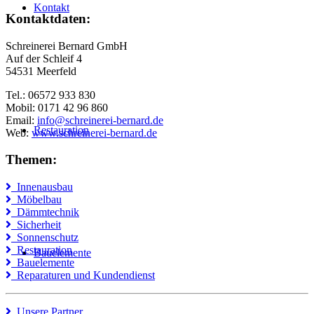
Kontakt
Kontaktdaten:
Schreinerei Bernard GmbH
Auf der Schleif 4
54531 Meerfeld
Tel.: 06572 933 830
Mobil: 0171 42 96 860
Email:
info@schreinerei-bernard.de
Restauration
Web:
www.schreinerei-bernard.de
Themen:
Innenausbau
Möbelbau
Dämmtechnik
Sicherheit
Sonnenschutz
Restauration
Bauelemente
Bauelemente
Reparaturen und Kundendienst
Unsere Partner