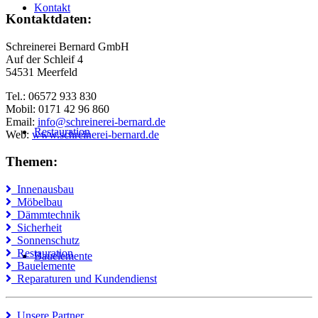
Kontakt
Kontaktdaten:
Schreinerei Bernard GmbH
Auf der Schleif 4
54531 Meerfeld
Tel.: 06572 933 830
Mobil: 0171 42 96 860
Email:
info@schreinerei-bernard.de
Restauration
Web:
www.schreinerei-bernard.de
Themen:
Innenausbau
Möbelbau
Dämmtechnik
Sicherheit
Sonnenschutz
Restauration
Bauelemente
Bauelemente
Reparaturen und Kundendienst
Unsere Partner