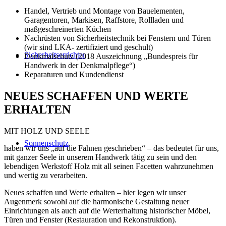
Handel, Vertrieb und Montage von Bauelementen,
Garagentoren, Markisen, Raffstore, Rollladen und
maßgeschreinerten Küchen
Nachrüsten von Sicherheitstechnik bei Fenstern und Türen
(wir sind LKA- zertifiziert und geschult)
Sicherheitserrichter
Denkmalschutz (2018 Auszeichnung „Bundespreis für
Handwerk in der Denkmalpflege“)
Reparaturen und Kundendienst
NEUES SCHAFFEN UND WERTE
ERHALTEN
MIT HOLZ UND SEELE
Sonnenschutz
haben wir uns „auf die Fahnen geschrieben“ – das bedeutet für uns,
mit ganzer Seele in unserem Handwerk tätig zu sein und den
lebendigen Werkstoff Holz mit all seinen Facetten wahrzunehmen
und wertig zu verarbeiten.
Neues schaffen und Werte erhalten – hier legen wir unser
Augenmerk sowohl auf die harmonische Gestaltung neuer
Einrichtungen als auch auf die Werterhaltung historischer Möbel,
Türen und Fenster (Restauration und Rekonstruktion).