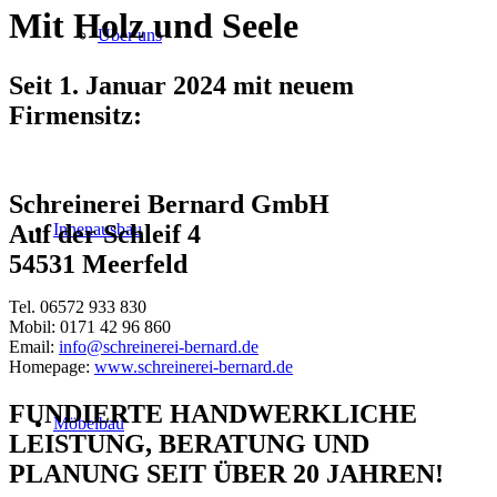
Mit Holz und Seele
Über uns
Seit 1. Januar 2024 mit neuem
Firmensitz:
Schreinerei Bernard GmbH
Innenausbau
Auf der Schleif 4
54531 Meerfeld
Tel. 06572 933 830
Mobil: 0171 42 96 860
Email:
info@schreinerei-bernard.de
Homepage:
www.schreinerei-bernard.de
FUNDIERTE HANDWERKLICHE
Möbelbau
LEISTUNG, BERATUNG UND
PLANUNG SEIT ÜBER 20 JAHREN!