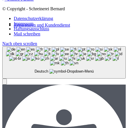
© Copyright - Schreinerei Bernard
Datenschutzerklärung
Impressum
Reparaturen und Kundendienst
Haftungsausschluss
Mail schreiben
Nach oben scrollen
Deutsch
Menü
Menü