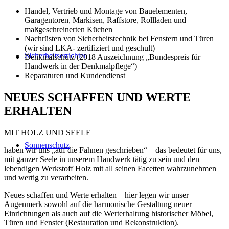
Handel, Vertrieb und Montage von Bauelementen,
Garagentoren, Markisen, Raffstore, Rollladen und
maßgeschreinerten Küchen
Nachrüsten von Sicherheitstechnik bei Fenstern und Türen
(wir sind LKA- zertifiziert und geschult)
Sicherheitserrichter
Denkmalschutz (2018 Auszeichnung „Bundespreis für
Handwerk in der Denkmalpflege“)
Reparaturen und Kundendienst
NEUES SCHAFFEN UND WERTE
ERHALTEN
MIT HOLZ UND SEELE
Sonnenschutz
haben wir uns „auf die Fahnen geschrieben“ – das bedeutet für uns,
mit ganzer Seele in unserem Handwerk tätig zu sein und den
lebendigen Werkstoff Holz mit all seinen Facetten wahrzunehmen
und wertig zu verarbeiten.
Neues schaffen und Werte erhalten – hier legen wir unser
Augenmerk sowohl auf die harmonische Gestaltung neuer
Einrichtungen als auch auf die Werterhaltung historischer Möbel,
Türen und Fenster (Restauration und Rekonstruktion).