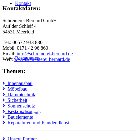
Kontakt
Kontaktdaten:
Schreinerei Bernard GmbH
Auf der Schleif 4
54531 Meerfeld
Tel.: 06572 933 830
Mobil: 0171 42 96 860
Email:
info@schreinerei-bernard.de
Restauration
Web:
www.schreinerei-bernard.de
Themen:
Innenausbau
Möbelbau
Dämmtechnik
Sicherheit
Sonnenschutz
Restauration
Bauelemente
Bauelemente
Reparaturen und Kundendienst
Unsere Partner