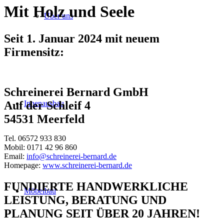
Mit Holz und Seele
Über uns
Seit 1. Januar 2024 mit neuem
Firmensitz:
Schreinerei Bernard GmbH
Innenausbau
Auf der Schleif 4
54531 Meerfeld
Tel. 06572 933 830
Mobil: 0171 42 96 860
Email:
info@schreinerei-bernard.de
Homepage:
www.schreinerei-bernard.de
FUNDIERTE HANDWERKLICHE
Möbelbau
LEISTUNG, BERATUNG UND
PLANUNG SEIT ÜBER 20 JAHREN!