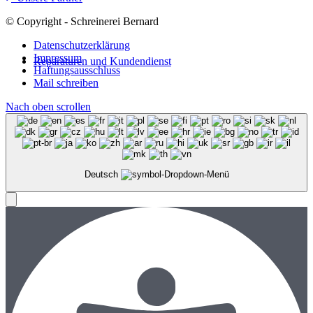
© Copyright - Schreinerei Bernard
Datenschutzerklärung
Impressum
Reparaturen und Kundendienst
Haftungsausschluss
Mail schreiben
Nach oben scrollen
Deutsch
Menü
Menü