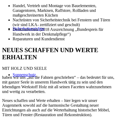
Handel, Vertrieb und Montage von Bauelementen,
Garagentoren, Markisen, Raffstore, Rollladen und
maßgeschreinerten Küchen
Nachrüsten von Sicherheitstechnik bei Fenstern und Türen
(wir sind LKA- zertifiziert und geschult)
Sicherheitserrichter
Denkmalschutz (2018 Auszeichnung „Bundespreis für
Handwerk in der Denkmalpflege“)
Reparaturen und Kundendienst
NEUES SCHAFFEN UND WERTE
ERHALTEN
MIT HOLZ UND SEELE
Sonnenschutz
haben wir uns „auf die Fahnen geschrieben“ – das bedeutet für uns,
mit ganzer Seele in unserem Handwerk tätig zu sein und den
lebendigen Werkstoff Holz mit all seinen Facetten wahrzunehmen
und wertig zu verarbeiten.
Neues schaffen und Werte erhalten – hier legen wir unser
Augenmerk sowohl auf die harmonische Gestaltung neuer
Einrichtungen als auch auf die Werterhaltung historischer Möbel,
Türen und Fenster (Restauration und Rekonstruktion).