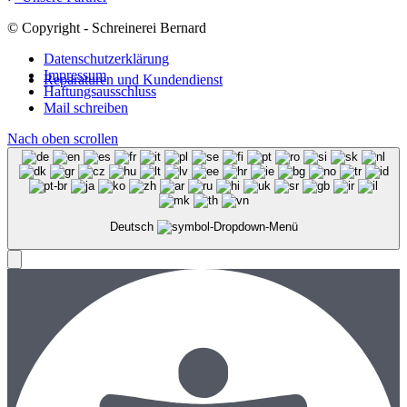
© Copyright - Schreinerei Bernard
Datenschutzerklärung
Impressum
Reparaturen und Kundendienst
Haftungsausschluss
Mail schreiben
Nach oben scrollen
Deutsch
Menü
Menü