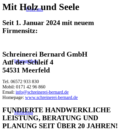
Mit Holz und Seele
Über uns
Seit 1. Januar 2024 mit neuem
Firmensitz:
Schreinerei Bernard GmbH
Innenausbau
Auf der Schleif 4
54531 Meerfeld
Tel. 06572 933 830
Mobil: 0171 42 96 860
Email:
info@schreinerei-bernard.de
Homepage:
www.schreinerei-bernard.de
FUNDIERTE HANDWERKLICHE
Möbelbau
LEISTUNG, BERATUNG UND
PLANUNG SEIT ÜBER 20 JAHREN!