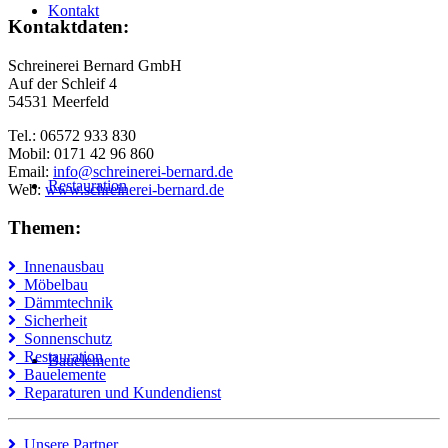
Kontakt
Kontaktdaten:
Schreinerei Bernard GmbH
Auf der Schleif 4
54531 Meerfeld
Tel.: 06572 933 830
Mobil: 0171 42 96 860
Email:
info@schreinerei-bernard.de
Restauration
Web:
www.schreinerei-bernard.de
Themen:
Innenausbau
Möbelbau
Dämmtechnik
Sicherheit
Sonnenschutz
Restauration
Bauelemente
Bauelemente
Reparaturen und Kundendienst
Unsere Partner