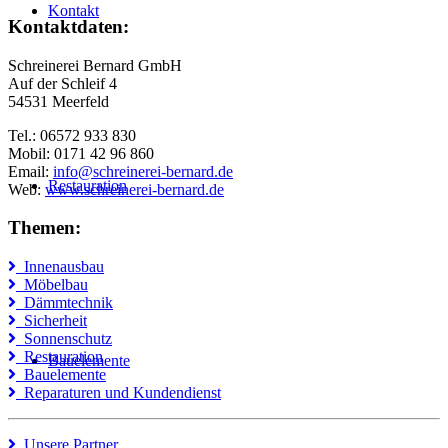
Kontakt
Kontaktdaten:
Schreinerei Bernard GmbH
Auf der Schleif 4
54531 Meerfeld
Tel.: 06572 933 830
Mobil: 0171 42 96 860
Email:
info@schreinerei-bernard.de
Restauration
Web:
www.schreinerei-bernard.de
Themen:
Innenausbau
Möbelbau
Dämmtechnik
Sicherheit
Sonnenschutz
Restauration
Bauelemente
Bauelemente
Reparaturen und Kundendienst
Unsere Partner