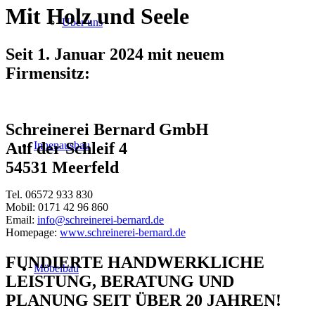
Mit Holz und Seele
Über uns
Seit 1. Januar 2024 mit neuem
Firmensitz:
Schreinerei Bernard GmbH
Innenausbau
Auf der Schleif 4
54531 Meerfeld
Tel. 06572 933 830
Mobil: 0171 42 96 860
Email:
info@schreinerei-bernard.de
Homepage:
www.schreinerei-bernard.de
FUNDIERTE HANDWERKLICHE
Möbelbau
LEISTUNG, BERATUNG UND
PLANUNG SEIT ÜBER 20 JAHREN!