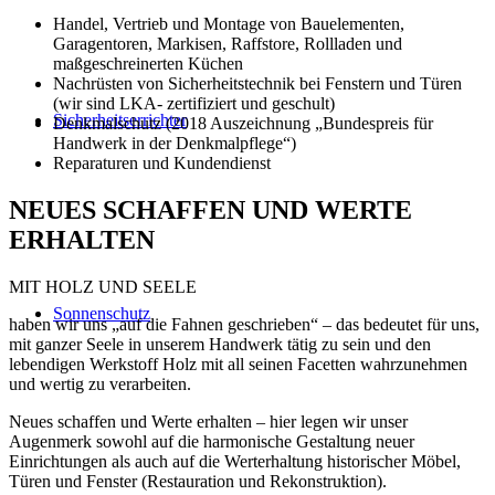
Handel, Vertrieb und Montage von Bauelementen,
Garagentoren, Markisen, Raffstore, Rollladen und
maßgeschreinerten Küchen
Nachrüsten von Sicherheitstechnik bei Fenstern und Türen
(wir sind LKA- zertifiziert und geschult)
Sicherheitserrichter
Denkmalschutz (2018 Auszeichnung „Bundespreis für
Handwerk in der Denkmalpflege“)
Reparaturen und Kundendienst
NEUES SCHAFFEN UND WERTE
ERHALTEN
MIT HOLZ UND SEELE
Sonnenschutz
haben wir uns „auf die Fahnen geschrieben“ – das bedeutet für uns,
mit ganzer Seele in unserem Handwerk tätig zu sein und den
lebendigen Werkstoff Holz mit all seinen Facetten wahrzunehmen
und wertig zu verarbeiten.
Neues schaffen und Werte erhalten – hier legen wir unser
Augenmerk sowohl auf die harmonische Gestaltung neuer
Einrichtungen als auch auf die Werterhaltung historischer Möbel,
Türen und Fenster (Restauration und Rekonstruktion).