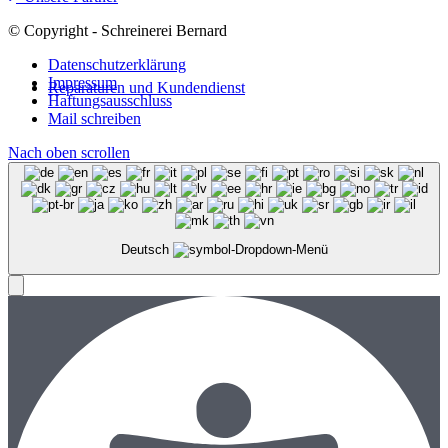
© Copyright - Schreinerei Bernard
Datenschutzerklärung
Impressum
Reparaturen und Kundendienst
Haftungsausschluss
Mail schreiben
Nach oben scrollen
Deutsch
Menü
Menü