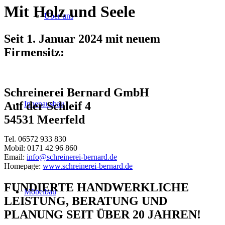
Mit Holz und Seele
Über uns
Seit 1. Januar 2024 mit neuem
Firmensitz:
Schreinerei Bernard GmbH
Innenausbau
Auf der Schleif 4
54531 Meerfeld
Tel. 06572 933 830
Mobil: 0171 42 96 860
Email:
info@schreinerei-bernard.de
Homepage:
www.schreinerei-bernard.de
FUNDIERTE HANDWERKLICHE
Möbelbau
LEISTUNG, BERATUNG UND
PLANUNG SEIT ÜBER 20 JAHREN!