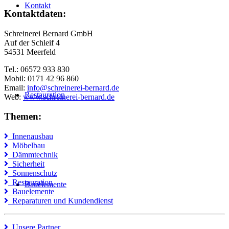
Kontakt
Kontaktdaten:
Schreinerei Bernard GmbH
Auf der Schleif 4
54531 Meerfeld
Tel.: 06572 933 830
Mobil: 0171 42 96 860
Email:
info@schreinerei-bernard.de
Restauration
Web:
www.schreinerei-bernard.de
Themen:
Innenausbau
Möbelbau
Dämmtechnik
Sicherheit
Sonnenschutz
Restauration
Bauelemente
Bauelemente
Reparaturen und Kundendienst
Unsere Partner