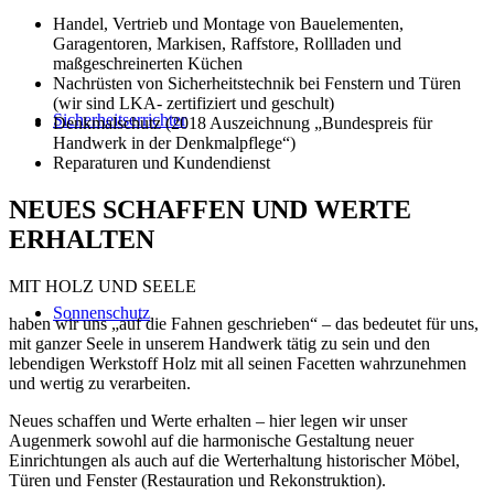
Handel, Vertrieb und Montage von Bauelementen,
Garagentoren, Markisen, Raffstore, Rollladen und
maßgeschreinerten Küchen
Nachrüsten von Sicherheitstechnik bei Fenstern und Türen
(wir sind LKA- zertifiziert und geschult)
Sicherheitserrichter
Denkmalschutz (2018 Auszeichnung „Bundespreis für
Handwerk in der Denkmalpflege“)
Reparaturen und Kundendienst
NEUES SCHAFFEN UND WERTE
ERHALTEN
MIT HOLZ UND SEELE
Sonnenschutz
haben wir uns „auf die Fahnen geschrieben“ – das bedeutet für uns,
mit ganzer Seele in unserem Handwerk tätig zu sein und den
lebendigen Werkstoff Holz mit all seinen Facetten wahrzunehmen
und wertig zu verarbeiten.
Neues schaffen und Werte erhalten – hier legen wir unser
Augenmerk sowohl auf die harmonische Gestaltung neuer
Einrichtungen als auch auf die Werterhaltung historischer Möbel,
Türen und Fenster (Restauration und Rekonstruktion).