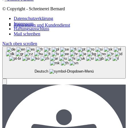
© Copyright - Schreinerei Bernard
Datenschutzerklärung
Impressum
Reparaturen und Kundendienst
Haftungsausschluss
Mail schreiben
Nach oben scrollen
Deutsch
Menü
Menü