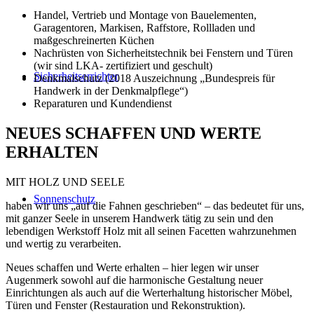
Handel, Vertrieb und Montage von Bauelementen,
Garagentoren, Markisen, Raffstore, Rollladen und
maßgeschreinerten Küchen
Nachrüsten von Sicherheitstechnik bei Fenstern und Türen
(wir sind LKA- zertifiziert und geschult)
Sicherheitserrichter
Denkmalschutz (2018 Auszeichnung „Bundespreis für
Handwerk in der Denkmalpflege“)
Reparaturen und Kundendienst
NEUES SCHAFFEN UND WERTE
ERHALTEN
MIT HOLZ UND SEELE
Sonnenschutz
haben wir uns „auf die Fahnen geschrieben“ – das bedeutet für uns,
mit ganzer Seele in unserem Handwerk tätig zu sein und den
lebendigen Werkstoff Holz mit all seinen Facetten wahrzunehmen
und wertig zu verarbeiten.
Neues schaffen und Werte erhalten – hier legen wir unser
Augenmerk sowohl auf die harmonische Gestaltung neuer
Einrichtungen als auch auf die Werterhaltung historischer Möbel,
Türen und Fenster (Restauration und Rekonstruktion).