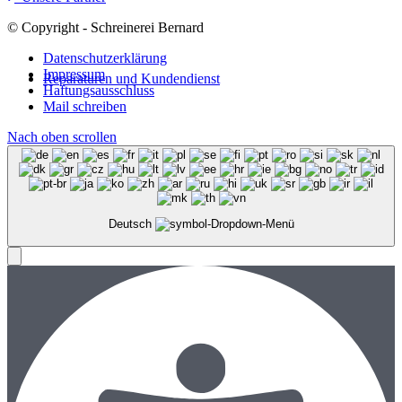
© Copyright - Schreinerei Bernard
Datenschutzerklärung
Impressum
Reparaturen und Kundendienst
Haftungsausschluss
Mail schreiben
Nach oben scrollen
Deutsch
Menü
Menü