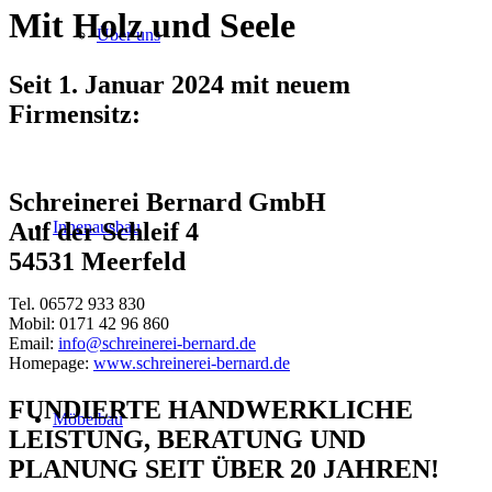
Mit Holz und Seele
Über uns
Seit 1. Januar 2024 mit neuem
Firmensitz:
Schreinerei Bernard GmbH
Innenausbau
Auf der Schleif 4
54531 Meerfeld
Tel. 06572 933 830
Mobil: 0171 42 96 860
Email:
info@schreinerei-bernard.de
Homepage:
www.schreinerei-bernard.de
FUNDIERTE HANDWERKLICHE
Möbelbau
LEISTUNG, BERATUNG UND
PLANUNG SEIT ÜBER 20 JAHREN!