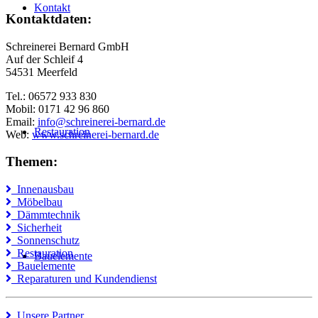
Kontakt
Kontaktdaten:
Schreinerei Bernard GmbH
Auf der Schleif 4
54531 Meerfeld
Tel.: 06572 933 830
Mobil: 0171 42 96 860
Email:
info@schreinerei-bernard.de
Restauration
Web:
www.schreinerei-bernard.de
Themen:
Innenausbau
Möbelbau
Dämmtechnik
Sicherheit
Sonnenschutz
Restauration
Bauelemente
Bauelemente
Reparaturen und Kundendienst
Unsere Partner