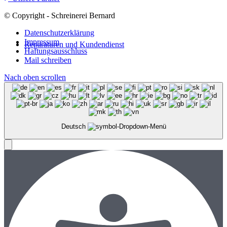
© Copyright - Schreinerei Bernard
Datenschutzerklärung
Impressum
Reparaturen und Kundendienst
Haftungsausschluss
Mail schreiben
Nach oben scrollen
Deutsch
Menü
Menü