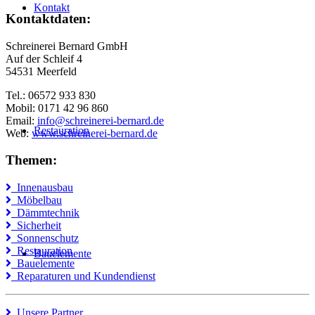
Kontakt
Kontaktdaten:
Schreinerei Bernard GmbH
Auf der Schleif 4
54531 Meerfeld
Tel.: 06572 933 830
Mobil: 0171 42 96 860
Email:
info@schreinerei-bernard.de
Restauration
Web:
www.schreinerei-bernard.de
Themen:
Innenausbau
Möbelbau
Dämmtechnik
Sicherheit
Sonnenschutz
Restauration
Bauelemente
Bauelemente
Reparaturen und Kundendienst
Unsere Partner