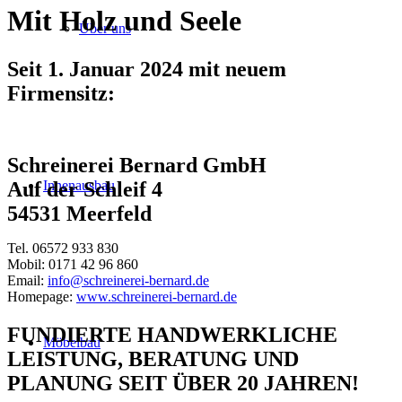
Mit Holz und Seele
Über uns
Seit 1. Januar 2024 mit neuem
Firmensitz:
Schreinerei Bernard GmbH
Innenausbau
Auf der Schleif 4
54531 Meerfeld
Tel. 06572 933 830
Mobil: 0171 42 96 860
Email:
info@schreinerei-bernard.de
Homepage:
www.schreinerei-bernard.de
FUNDIERTE HANDWERKLICHE
Möbelbau
LEISTUNG, BERATUNG UND
PLANUNG SEIT ÜBER 20 JAHREN!