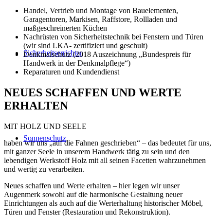
Handel, Vertrieb und Montage von Bauelementen,
Garagentoren, Markisen, Raffstore, Rollladen und
maßgeschreinerten Küchen
Nachrüsten von Sicherheitstechnik bei Fenstern und Türen
(wir sind LKA- zertifiziert und geschult)
Sicherheitserrichter
Denkmalschutz (2018 Auszeichnung „Bundespreis für
Handwerk in der Denkmalpflege“)
Reparaturen und Kundendienst
NEUES SCHAFFEN UND WERTE
ERHALTEN
MIT HOLZ UND SEELE
Sonnenschutz
haben wir uns „auf die Fahnen geschrieben“ – das bedeutet für uns,
mit ganzer Seele in unserem Handwerk tätig zu sein und den
lebendigen Werkstoff Holz mit all seinen Facetten wahrzunehmen
und wertig zu verarbeiten.
Neues schaffen und Werte erhalten – hier legen wir unser
Augenmerk sowohl auf die harmonische Gestaltung neuer
Einrichtungen als auch auf die Werterhaltung historischer Möbel,
Türen und Fenster (Restauration und Rekonstruktion).