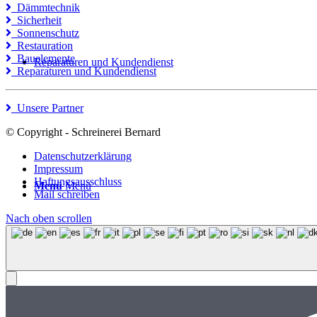
Dämmtechnik
Sicherheit
Sonnenschutz
Restauration
Bauelemente
Reparaturen und Kundendienst
Reparaturen und Kundendienst
Unsere Partner
© Copyright - Schreinerei Bernard
Datenschutzerklärung
Impressum
Haftungsausschluss
Menü
Menü
Mail schreiben
Nach oben scrollen