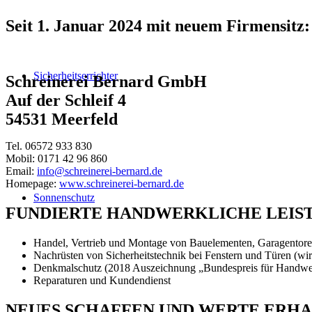
Seit 1. Januar 2024 mit neuem Firmensitz:
Sicherheitserrichter
Schreinerei Bernard GmbH
Auf der Schleif 4
54531 Meerfeld
Tel. 06572 933 830
Mobil: 0171 42 96 860
Email:
info@schreinerei-bernard.de
Homepage:
www.schreinerei-bernard.de
Sonnenschutz
FUNDIERTE HANDWERKLICHE LEISTU
Handel, Vertrieb und Montage von Bauelementen, Garagentoren
Nachrüsten von Sicherheitstechnik bei Fenstern und Türen (wir
Denkmalschutz (2018 Auszeichnung „Bundespreis für Handwe
Reparaturen und Kundendienst
NEUES SCHAFFEN UND WERTE ERH