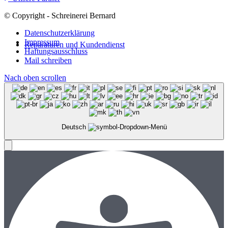
© Copyright - Schreinerei Bernard
Datenschutzerklärung
Impressum
Reparaturen und Kundendienst
Haftungsausschluss
Mail schreiben
Nach oben scrollen
Deutsch
Menü
Menü