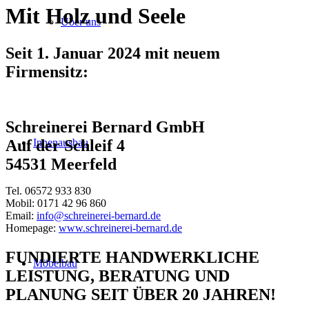
Mit Holz und Seele
Über uns
Seit 1. Januar 2024 mit neuem
Firmensitz:
Schreinerei Bernard GmbH
Innenausbau
Auf der Schleif 4
54531 Meerfeld
Tel. 06572 933 830
Mobil: 0171 42 96 860
Email:
info@schreinerei-bernard.de
Homepage:
www.schreinerei-bernard.de
FUNDIERTE HANDWERKLICHE
Möbelbau
LEISTUNG, BERATUNG UND
PLANUNG SEIT ÜBER 20 JAHREN!