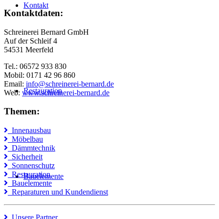
Kontakt
Kontaktdaten:
Schreinerei Bernard GmbH
Auf der Schleif 4
54531 Meerfeld
Tel.: 06572 933 830
Mobil: 0171 42 96 860
Email:
info@schreinerei-bernard.de
Restauration
Web:
www.schreinerei-bernard.de
Themen:
Innenausbau
Möbelbau
Dämmtechnik
Sicherheit
Sonnenschutz
Restauration
Bauelemente
Bauelemente
Reparaturen und Kundendienst
Unsere Partner