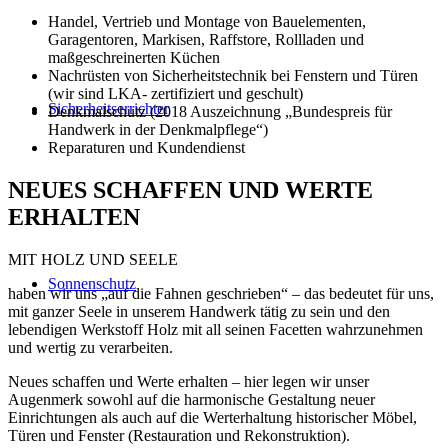
Handel, Vertrieb und Montage von Bauelementen,
Garagentoren, Markisen, Raffstore, Rollladen und
maßgeschreinerten Küchen
Nachrüsten von Sicherheitstechnik bei Fenstern und Türen
(wir sind LKA- zertifiziert und geschult)
Sicherheitserrichter
Denkmalschutz (2018 Auszeichnung „Bundespreis für
Handwerk in der Denkmalpflege“)
Reparaturen und Kundendienst
NEUES SCHAFFEN UND WERTE
ERHALTEN
MIT HOLZ UND SEELE
Sonnenschutz
haben wir uns „auf die Fahnen geschrieben“ – das bedeutet für uns,
mit ganzer Seele in unserem Handwerk tätig zu sein und den
lebendigen Werkstoff Holz mit all seinen Facetten wahrzunehmen
und wertig zu verarbeiten.
Neues schaffen und Werte erhalten – hier legen wir unser
Augenmerk sowohl auf die harmonische Gestaltung neuer
Einrichtungen als auch auf die Werterhaltung historischer Möbel,
Türen und Fenster (Restauration und Rekonstruktion).