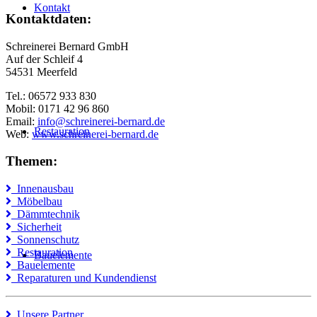
Kontakt
Kontaktdaten:
Schreinerei Bernard GmbH
Auf der Schleif 4
54531 Meerfeld
Tel.: 06572 933 830
Mobil: 0171 42 96 860
Email:
info@schreinerei-bernard.de
Restauration
Web:
www.schreinerei-bernard.de
Themen:
Innenausbau
Möbelbau
Dämmtechnik
Sicherheit
Sonnenschutz
Restauration
Bauelemente
Bauelemente
Reparaturen und Kundendienst
Unsere Partner