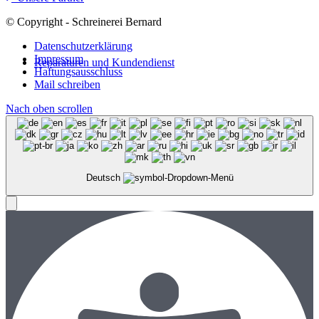
© Copyright - Schreinerei Bernard
Datenschutzerklärung
Impressum
Reparaturen und Kundendienst
Haftungsausschluss
Mail schreiben
Nach oben scrollen
Deutsch
Menü
Menü