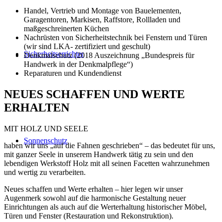
Handel, Vertrieb und Montage von Bauelementen,
Garagentoren, Markisen, Raffstore, Rollladen und
maßgeschreinerten Küchen
Nachrüsten von Sicherheitstechnik bei Fenstern und Türen
(wir sind LKA- zertifiziert und geschult)
Sicherheitserrichter
Denkmalschutz (2018 Auszeichnung „Bundespreis für
Handwerk in der Denkmalpflege“)
Reparaturen und Kundendienst
NEUES SCHAFFEN UND WERTE
ERHALTEN
MIT HOLZ UND SEELE
Sonnenschutz
haben wir uns „auf die Fahnen geschrieben“ – das bedeutet für uns,
mit ganzer Seele in unserem Handwerk tätig zu sein und den
lebendigen Werkstoff Holz mit all seinen Facetten wahrzunehmen
und wertig zu verarbeiten.
Neues schaffen und Werte erhalten – hier legen wir unser
Augenmerk sowohl auf die harmonische Gestaltung neuer
Einrichtungen als auch auf die Werterhaltung historischer Möbel,
Türen und Fenster (Restauration und Rekonstruktion).