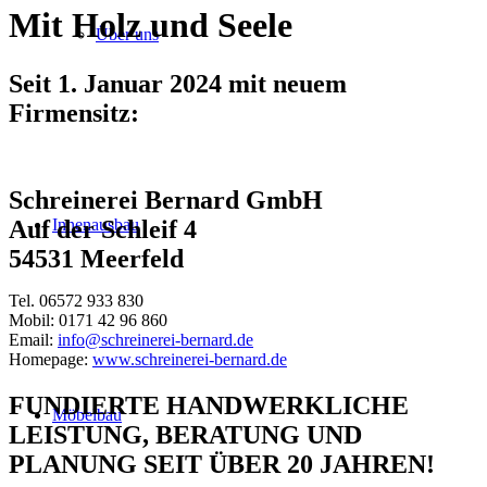
Mit Holz und Seele
Über uns
Seit 1. Januar 2024 mit neuem
Firmensitz:
Schreinerei Bernard GmbH
Innenausbau
Auf der Schleif 4
54531 Meerfeld
Tel. 06572 933 830
Mobil: 0171 42 96 860
Email:
info@schreinerei-bernard.de
Homepage:
www.schreinerei-bernard.de
FUNDIERTE HANDWERKLICHE
Möbelbau
LEISTUNG, BERATUNG UND
PLANUNG SEIT ÜBER 20 JAHREN!