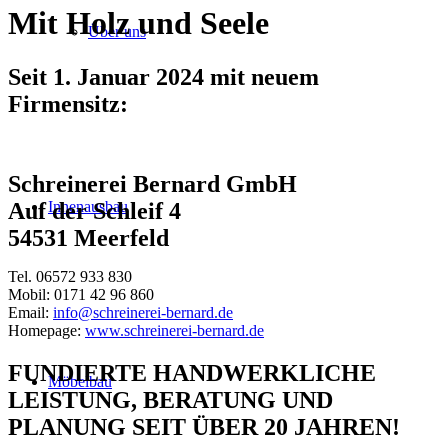
Mit Holz und Seele
Über uns
Seit 1. Januar 2024 mit neuem
Firmensitz:
Schreinerei Bernard GmbH
Innenausbau
Auf der Schleif 4
54531 Meerfeld
Tel. 06572 933 830
Mobil: 0171 42 96 860
Email:
info@schreinerei-bernard.de
Homepage:
www.schreinerei-bernard.de
FUNDIERTE HANDWERKLICHE
Möbelbau
LEISTUNG, BERATUNG UND
PLANUNG SEIT ÜBER 20 JAHREN!