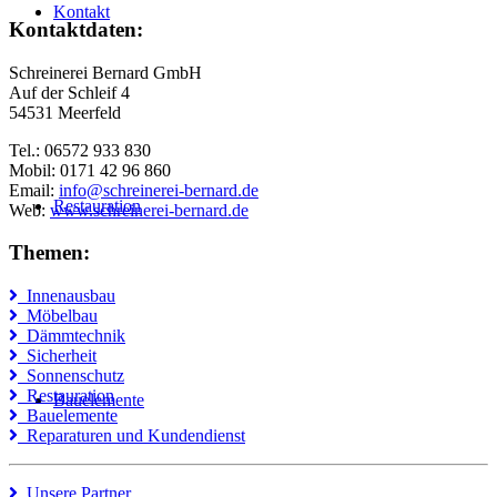
Kontakt
Kontaktdaten:
Schreinerei Bernard GmbH
Auf der Schleif 4
54531 Meerfeld
Tel.: 06572 933 830
Mobil: 0171 42 96 860
Email:
info@schreinerei-bernard.de
Restauration
Web:
www.schreinerei-bernard.de
Themen:
Innenausbau
Möbelbau
Dämmtechnik
Sicherheit
Sonnenschutz
Restauration
Bauelemente
Bauelemente
Reparaturen und Kundendienst
Unsere Partner