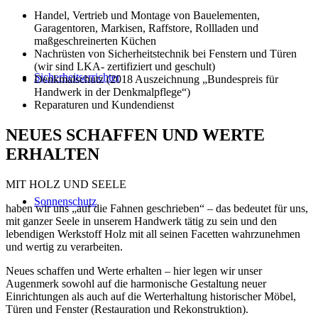
Handel, Vertrieb und Montage von Bauelementen,
Garagentoren, Markisen, Raffstore, Rollladen und
maßgeschreinerten Küchen
Nachrüsten von Sicherheitstechnik bei Fenstern und Türen
(wir sind LKA- zertifiziert und geschult)
Sicherheitserrichter
Denkmalschutz (2018 Auszeichnung „Bundespreis für
Handwerk in der Denkmalpflege“)
Reparaturen und Kundendienst
NEUES SCHAFFEN UND WERTE
ERHALTEN
MIT HOLZ UND SEELE
Sonnenschutz
haben wir uns „auf die Fahnen geschrieben“ – das bedeutet für uns,
mit ganzer Seele in unserem Handwerk tätig zu sein und den
lebendigen Werkstoff Holz mit all seinen Facetten wahrzunehmen
und wertig zu verarbeiten.
Neues schaffen und Werte erhalten – hier legen wir unser
Augenmerk sowohl auf die harmonische Gestaltung neuer
Einrichtungen als auch auf die Werterhaltung historischer Möbel,
Türen und Fenster (Restauration und Rekonstruktion).