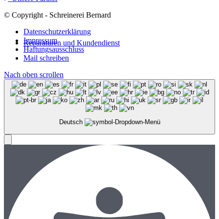
© Copyright - Schreinerei Bernard
Datenschutzerklärung
Impressum
Reparaturen und Kundendienst
Haftungsausschluss
Mail schreiben
Nach oben scrollen
Deutsch
Menü
Menü