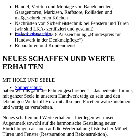
Handel, Vertrieb und Montage von Bauelementen,
Garagentoren, Markisen, Raffstore, Rollladen und
maßgeschreinerten Küchen
Nachrüsten von Sicherheitstechnik bei Fenstern und Türen
(wir sind LKA- zertifiziert und geschult)
Sicherheitserrichter
Denkmalschutz (2018 Auszeichnung „Bundespreis für
Handwerk in der Denkmalpflege“)
Reparaturen und Kundendienst
NEUES SCHAFFEN UND WERTE
ERHALTEN
MIT HOLZ UND SEELE
Sonnenschutz
haben wir uns „auf die Fahnen geschrieben“ – das bedeutet für uns,
mit ganzer Seele in unserem Handwerk tätig zu sein und den
lebendigen Werkstoff Holz mit all seinen Facetten wahrzunehmen
und wertig zu verarbeiten.
Neues schaffen und Werte erhalten – hier legen wir unser
Augenmerk sowohl auf die harmonische Gestaltung neuer
Einrichtungen als auch auf die Werterhaltung historischer Möbel,
Türen und Fenster (Restauration und Rekonstruktion).