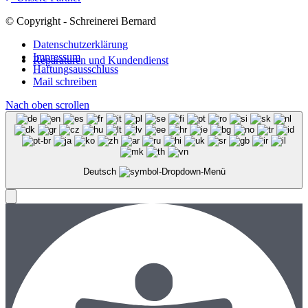
© Copyright - Schreinerei Bernard
Datenschutzerklärung
Impressum
Reparaturen und Kundendienst
Haftungsausschluss
Mail schreiben
Nach oben scrollen
Deutsch
Menü
Menü