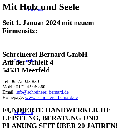
Mit Holz und Seele
Über uns
Seit 1. Januar 2024 mit neuem
Firmensitz:
Schreinerei Bernard GmbH
Innenausbau
Auf der Schleif 4
54531 Meerfeld
Tel. 06572 933 830
Mobil: 0171 42 96 860
Email:
info@schreinerei-bernard.de
Homepage:
www.schreinerei-bernard.de
FUNDIERTE HANDWERKLICHE
Möbelbau
LEISTUNG, BERATUNG UND
PLANUNG SEIT ÜBER 20 JAHREN!