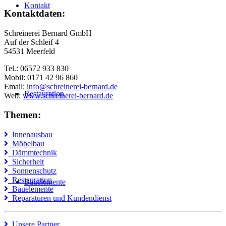
Kontakt
Kontaktdaten:
Schreinerei Bernard GmbH
Auf der Schleif 4
54531 Meerfeld
Tel.: 06572 933 830
Mobil: 0171 42 96 860
Email:
info@schreinerei-bernard.de
Restauration
Web:
www.schreinerei-bernard.de
Themen:
Innenausbau
Möbelbau
Dämmtechnik
Sicherheit
Sonnenschutz
Restauration
Bauelemente
Bauelemente
Reparaturen und Kundendienst
Unsere Partner