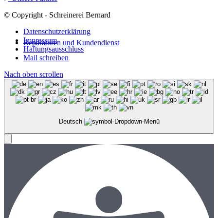
© Copyright - Schreinerei Bernard
Datenschutzerklärung
Impressum
Reparaturen und Kundendienst
Haftungsausschluss
Mail schreiben
Nach oben scrollen
Deutsch
Menü
Menü