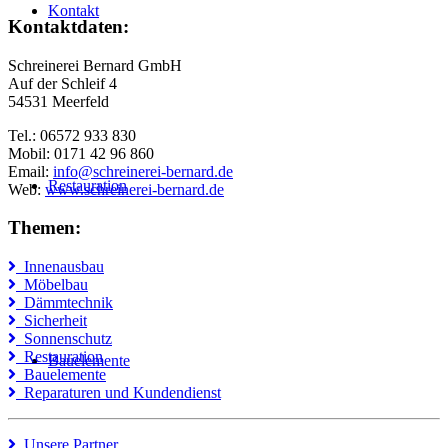
Kontakt
Kontaktdaten:
Schreinerei Bernard GmbH
Auf der Schleif 4
54531 Meerfeld
Tel.: 06572 933 830
Mobil: 0171 42 96 860
Email:
info@schreinerei-bernard.de
Restauration
Web:
www.schreinerei-bernard.de
Themen:
Innenausbau
Möbelbau
Dämmtechnik
Sicherheit
Sonnenschutz
Restauration
Bauelemente
Bauelemente
Reparaturen und Kundendienst
Unsere Partner