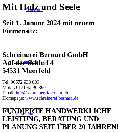
Mit Holz und Seele
Über uns
Seit 1. Januar 2024 mit neuem
Firmensitz:
Schreinerei Bernard GmbH
Innenausbau
Auf der Schleif 4
54531 Meerfeld
Tel. 06572 933 830
Mobil: 0171 42 96 860
Email:
info@schreinerei-bernard.de
Homepage:
www.schreinerei-bernard.de
FUNDIERTE HANDWERKLICHE
Möbelbau
LEISTUNG, BERATUNG UND
PLANUNG SEIT ÜBER 20 JAHREN!