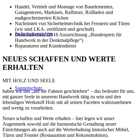
Handel, Vertrieb und Montage von Bauelementen,
Garagentoren, Markisen, Raffstore, Rollladen und
maßgeschreinerten Küchen
Nachrüsten von Sicherheitstechnik bei Fenstern und Türen
(wir sind LKA- zertifiziert und geschult)
Sicherheitserrichter
Denkmalschutz (2018 Auszeichnung „Bundespreis für
Handwerk in der Denkmalpflege“)
Reparaturen und Kundendienst
NEUES SCHAFFEN UND WERTE
ERHALTEN
MIT HOLZ UND SEELE
Sonnenschutz
haben wir uns „auf die Fahnen geschrieben“ – das bedeutet für uns,
mit ganzer Seele in unserem Handwerk tätig zu sein und den
lebendigen Werkstoff Holz mit all seinen Facetten wahrzunehmen
und wertig zu verarbeiten.
Neues schaffen und Werte erhalten – hier legen wir unser
Augenmerk sowohl auf die harmonische Gestaltung neuer
Einrichtungen als auch auf die Werterhaltung historischer Möbel,
Türen und Fenster (Restauration und Rekonstruktion).