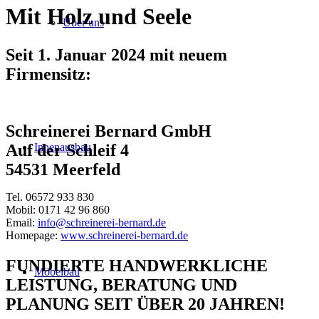
Mit Holz und Seele
Über uns
Seit 1. Januar 2024 mit neuem
Firmensitz:
Schreinerei Bernard GmbH
Innenausbau
Auf der Schleif 4
54531 Meerfeld
Tel. 06572 933 830
Mobil: 0171 42 96 860
Email:
info@schreinerei-bernard.de
Homepage:
www.schreinerei-bernard.de
FUNDIERTE HANDWERKLICHE
Möbelbau
LEISTUNG, BERATUNG UND
PLANUNG SEIT ÜBER 20 JAHREN!