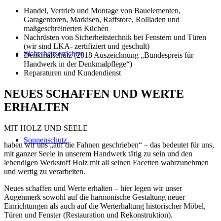
Handel, Vertrieb und Montage von Bauelementen,
Garagentoren, Markisen, Raffstore, Rollladen und
maßgeschreinerten Küchen
Nachrüsten von Sicherheitstechnik bei Fenstern und Türen
(wir sind LKA- zertifiziert und geschult)
Sicherheitserrichter
Denkmalschutz (2018 Auszeichnung „Bundespreis für
Handwerk in der Denkmalpflege“)
Reparaturen und Kundendienst
NEUES SCHAFFEN UND WERTE
ERHALTEN
MIT HOLZ UND SEELE
Sonnenschutz
haben wir uns „auf die Fahnen geschrieben“ – das bedeutet für uns,
mit ganzer Seele in unserem Handwerk tätig zu sein und den
lebendigen Werkstoff Holz mit all seinen Facetten wahrzunehmen
und wertig zu verarbeiten.
Neues schaffen und Werte erhalten – hier legen wir unser
Augenmerk sowohl auf die harmonische Gestaltung neuer
Einrichtungen als auch auf die Werterhaltung historischer Möbel,
Türen und Fenster (Restauration und Rekonstruktion).