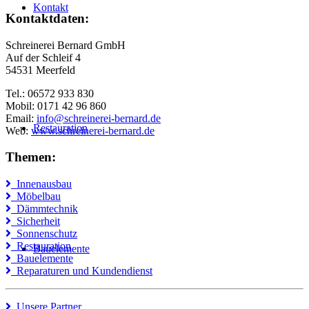
Kontakt
Kontaktdaten:
Schreinerei Bernard GmbH
Auf der Schleif 4
54531 Meerfeld
Tel.: 06572 933 830
Mobil: 0171 42 96 860
Email:
info@schreinerei-bernard.de
Restauration
Web:
www.schreinerei-bernard.de
Themen:
Innenausbau
Möbelbau
Dämmtechnik
Sicherheit
Sonnenschutz
Restauration
Bauelemente
Bauelemente
Reparaturen und Kundendienst
Unsere Partner