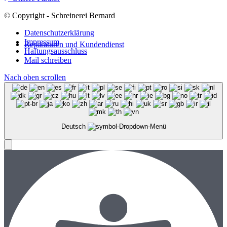
© Copyright - Schreinerei Bernard
Datenschutzerklärung
Impressum
Reparaturen und Kundendienst
Haftungsausschluss
Mail schreiben
Nach oben scrollen
Deutsch
Menü
Menü