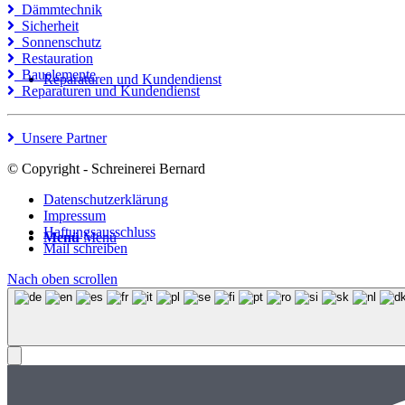
Dämmtechnik
Sicherheit
Sonnenschutz
Restauration
Bauelemente
Reparaturen und Kundendienst
Reparaturen und Kundendienst
Unsere Partner
© Copyright - Schreinerei Bernard
Datenschutzerklärung
Impressum
Haftungsausschluss
Menü
Menü
Mail schreiben
Nach oben scrollen