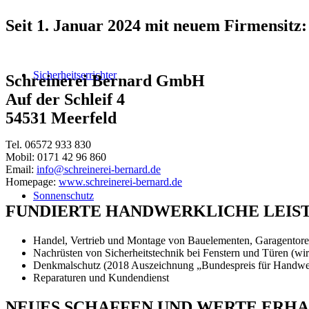
Seit 1. Januar 2024 mit neuem Firmensitz:
Sicherheitserrichter
Schreinerei Bernard GmbH
Auf der Schleif 4
54531 Meerfeld
Tel. 06572 933 830
Mobil: 0171 42 96 860
Email:
info@schreinerei-bernard.de
Homepage:
www.schreinerei-bernard.de
Sonnenschutz
FUNDIERTE HANDWERKLICHE LEISTU
Handel, Vertrieb und Montage von Bauelementen, Garagentoren
Nachrüsten von Sicherheitstechnik bei Fenstern und Türen (wir
Denkmalschutz (2018 Auszeichnung „Bundespreis für Handwe
Reparaturen und Kundendienst
NEUES SCHAFFEN UND WERTE ERH