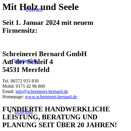
Mit Holz und Seele
Über uns
Seit 1. Januar 2024 mit neuem
Firmensitz:
Schreinerei Bernard GmbH
Innenausbau
Auf der Schleif 4
54531 Meerfeld
Tel. 06572 933 830
Mobil: 0171 42 96 860
Email:
info@schreinerei-bernard.de
Homepage:
www.schreinerei-bernard.de
FUNDIERTE HANDWERKLICHE
Möbelbau
LEISTUNG, BERATUNG UND
PLANUNG SEIT ÜBER 20 JAHREN!