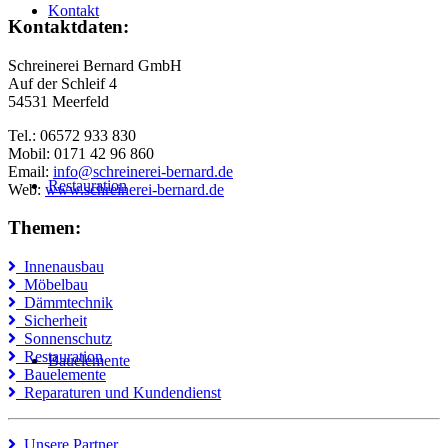
Kontakt
Kontaktdaten:
Schreinerei Bernard GmbH
Auf der Schleif 4
54531 Meerfeld
Tel.: 06572 933 830
Mobil: 0171 42 96 860
Email:
info@schreinerei-bernard.de
Restauration
Web:
www.schreinerei-bernard.de
Themen:
Innenausbau
Möbelbau
Dämmtechnik
Sicherheit
Sonnenschutz
Restauration
Bauelemente
Bauelemente
Reparaturen und Kundendienst
Unsere Partner