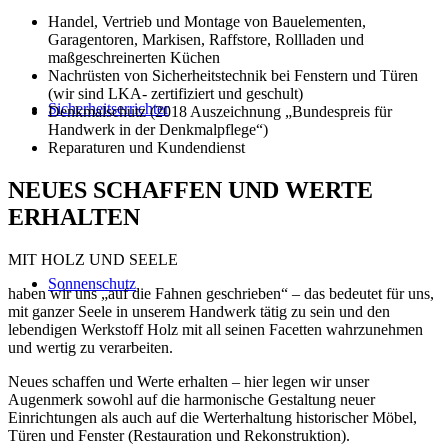
Handel, Vertrieb und Montage von Bauelementen,
Garagentoren, Markisen, Raffstore, Rollladen und
maßgeschreinerten Küchen
Nachrüsten von Sicherheitstechnik bei Fenstern und Türen
(wir sind LKA- zertifiziert und geschult)
Sicherheitserrichter
Denkmalschutz (2018 Auszeichnung „Bundespreis für
Handwerk in der Denkmalpflege“)
Reparaturen und Kundendienst
NEUES SCHAFFEN UND WERTE
ERHALTEN
MIT HOLZ UND SEELE
Sonnenschutz
haben wir uns „auf die Fahnen geschrieben“ – das bedeutet für uns,
mit ganzer Seele in unserem Handwerk tätig zu sein und den
lebendigen Werkstoff Holz mit all seinen Facetten wahrzunehmen
und wertig zu verarbeiten.
Neues schaffen und Werte erhalten – hier legen wir unser
Augenmerk sowohl auf die harmonische Gestaltung neuer
Einrichtungen als auch auf die Werterhaltung historischer Möbel,
Türen und Fenster (Restauration und Rekonstruktion).