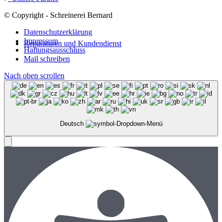
© Copyright - Schreinerei Bernard
Datenschutzerklärung
Impressum
Reparaturen und Kundendienst
Haftungsausschluss
Mail schreiben
Nach oben scrollen
Deutsch
Menü
Menü