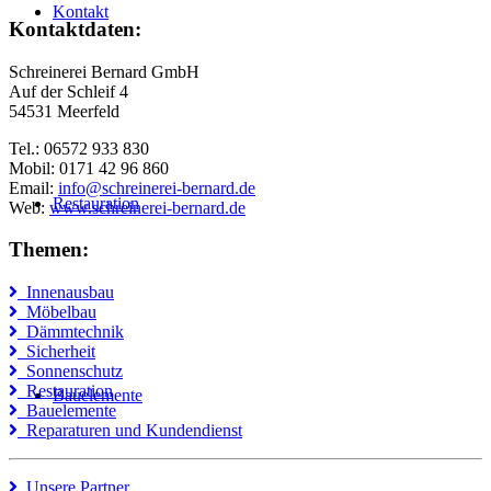
Kontakt
Kontaktdaten:
Schreinerei Bernard GmbH
Auf der Schleif 4
54531 Meerfeld
Tel.: 06572 933 830
Mobil: 0171 42 96 860
Email:
info@schreinerei-bernard.de
Restauration
Web:
www.schreinerei-bernard.de
Themen:
Innenausbau
Möbelbau
Dämmtechnik
Sicherheit
Sonnenschutz
Restauration
Bauelemente
Bauelemente
Reparaturen und Kundendienst
Unsere Partner