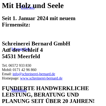
Mit Holz und Seele
Über uns
Seit 1. Januar 2024 mit neuem
Firmensitz:
Schreinerei Bernard GmbH
Innenausbau
Auf der Schleif 4
54531 Meerfeld
Tel. 06572 933 830
Mobil: 0171 42 96 860
Email:
info@schreinerei-bernard.de
Homepage:
www.schreinerei-bernard.de
FUNDIERTE HANDWERKLICHE
Möbelbau
LEISTUNG, BERATUNG UND
PLANUNG SEIT ÜBER 20 JAHREN!