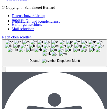
© Copyright - Schreinerei Bernard
Datenschutzerklärung
Impressum
Reparaturen und Kundendienst
Haftungsausschluss
Mail schreiben
Nach oben scrollen
Deutsch
Menü
Menü