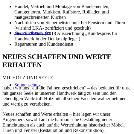
Handel, Vertrieb und Montage von Bauelementen,
Garagentoren, Markisen, Raffstore, Rollladen und
maßgeschreinerten Küchen
Nachrüsten von Sicherheitstechnik bei Fenstern und Türen
(wir sind LKA- zertifiziert und geschult)
Sicherheitserrichter
Denkmalschutz (2018 Auszeichnung „Bundespreis für
Handwerk in der Denkmalpflege“)
Reparaturen und Kundendienst
NEUES SCHAFFEN UND WERTE
ERHALTEN
MIT HOLZ UND SEELE
Sonnenschutz
haben wir uns „auf die Fahnen geschrieben“ – das bedeutet für uns,
mit ganzer Seele in unserem Handwerk tätig zu sein und den
lebendigen Werkstoff Holz mit all seinen Facetten wahrzunehmen
und wertig zu verarbeiten.
Neues schaffen und Werte erhalten – hier legen wir unser
Augenmerk sowohl auf die harmonische Gestaltung neuer
Einrichtungen als auch auf die Werterhaltung historischer Möbel,
Türen und Fenster (Restauration und Rekonstruktion).