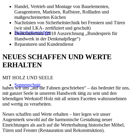
Handel, Vertrieb und Montage von Bauelementen,
Garagentoren, Markisen, Raffstore, Rollladen und
maßgeschreinerten Küchen
Nachrüsten von Sicherheitstechnik bei Fenstern und Türen
(wir sind LKA- zertifiziert und geschult)
Sicherheitserrichter
Denkmalschutz (2018 Auszeichnung „Bundespreis für
Handwerk in der Denkmalpflege“)
Reparaturen und Kundendienst
NEUES SCHAFFEN UND WERTE
ERHALTEN
MIT HOLZ UND SEELE
Sonnenschutz
haben wir uns „auf die Fahnen geschrieben“ – das bedeutet für uns,
mit ganzer Seele in unserem Handwerk tätig zu sein und den
lebendigen Werkstoff Holz mit all seinen Facetten wahrzunehmen
und wertig zu verarbeiten.
Neues schaffen und Werte erhalten – hier legen wir unser
Augenmerk sowohl auf die harmonische Gestaltung neuer
Einrichtungen als auch auf die Werterhaltung historischer Möbel,
Türen und Fenster (Restauration und Rekonstruktion).