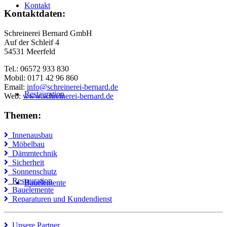
Kontakt
Kontaktdaten:
Schreinerei Bernard GmbH
Auf der Schleif 4
54531 Meerfeld
Tel.: 06572 933 830
Mobil: 0171 42 96 860
Email:
info@schreinerei-bernard.de
Restauration
Web:
www.schreinerei-bernard.de
Themen:
Innenausbau
Möbelbau
Dämmtechnik
Sicherheit
Sonnenschutz
Restauration
Bauelemente
Bauelemente
Reparaturen und Kundendienst
Unsere Partner