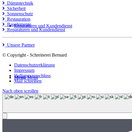
Dämmtechnik
Sicherheit
Sonnenschutz
Restauration
Bauelemente
Reparaturen und Kundendienst
Reparaturen und Kundendienst
Unsere Partner
© Copyright - Schreinerei Bernard
Datenschutzerklärung
Impressum
Haftungsausschluss
Menü
Menü
Mail schreiben
Nach oben scrollen