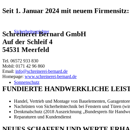
Seit 1. Januar 2024 mit neuem Firmensitz:
Sicherheitserrichter
Schreinerei Bernard GmbH
Auf der Schleif 4
54531 Meerfeld
Tel. 06572 933 830
Mobil: 0171 42 96 860
Email:
info@schreinerei-bernard.de
Homepage:
www.schreinerei-bernard.de
Sonnenschutz
FUNDIERTE HANDWERKLICHE LEISTU
Handel, Vertrieb und Montage von Bauelementen, Garagentoren
Nachrüsten von Sicherheitstechnik bei Fenstern und Türen (wir
Denkmalschutz (2018 Auszeichnung „Bundespreis für Handwe
Reparaturen und Kundendienst
NEUES SCHAFFEN UND WERTE ERH