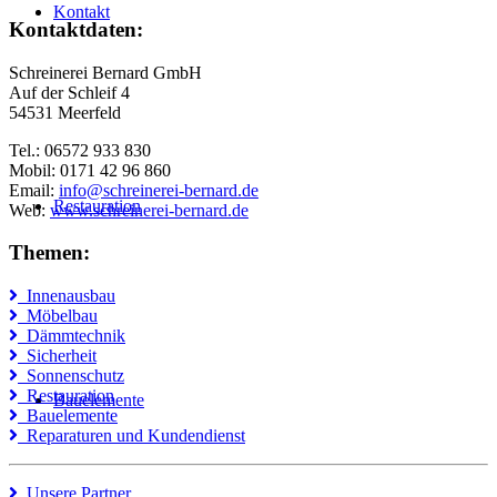
Kontakt
Kontaktdaten:
Schreinerei Bernard GmbH
Auf der Schleif 4
54531 Meerfeld
Tel.: 06572 933 830
Mobil: 0171 42 96 860
Email:
info@schreinerei-bernard.de
Restauration
Web:
www.schreinerei-bernard.de
Themen:
Innenausbau
Möbelbau
Dämmtechnik
Sicherheit
Sonnenschutz
Restauration
Bauelemente
Bauelemente
Reparaturen und Kundendienst
Unsere Partner