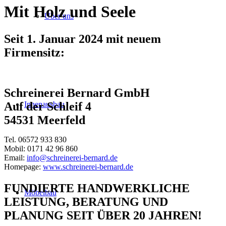
Mit Holz und Seele
Über uns
Seit 1. Januar 2024 mit neuem
Firmensitz:
Schreinerei Bernard GmbH
Innenausbau
Auf der Schleif 4
54531 Meerfeld
Tel. 06572 933 830
Mobil: 0171 42 96 860
Email:
info@schreinerei-bernard.de
Homepage:
www.schreinerei-bernard.de
FUNDIERTE HANDWERKLICHE
Möbelbau
LEISTUNG, BERATUNG UND
PLANUNG SEIT ÜBER 20 JAHREN!