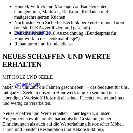
Handel, Vertrieb und Montage von Bauelementen,
Garagentoren, Markisen, Raffstore, Rollladen und
maßgeschreinerten Küchen
Nachrüsten von Sicherheitstechnik bei Fenstern und Türen
(wir sind LKA- zertifiziert und geschult)
Sicherheitserrichter
Denkmalschutz (2018 Auszeichnung „Bundespreis für
Handwerk in der Denkmalpflege“)
Reparaturen und Kundendienst
NEUES SCHAFFEN UND WERTE
ERHALTEN
MIT HOLZ UND SEELE
Sonnenschutz
haben wir uns „auf die Fahnen geschrieben“ – das bedeutet für uns,
mit ganzer Seele in unserem Handwerk tätig zu sein und den
lebendigen Werkstoff Holz mit all seinen Facetten wahrzunehmen
und wertig zu verarbeiten.
Neues schaffen und Werte erhalten – hier legen wir unser
Augenmerk sowohl auf die harmonische Gestaltung neuer
Einrichtungen als auch auf die Werterhaltung historischer Möbel,
Türen und Fenster (Restauration und Rekonstruktion).