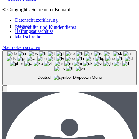
© Copyright - Schreinerei Bernard
Datenschutzerklärung
Impressum
Reparaturen und Kundendienst
Haftungsausschluss
Mail schreiben
Nach oben scrollen
Deutsch
Menü
Menü