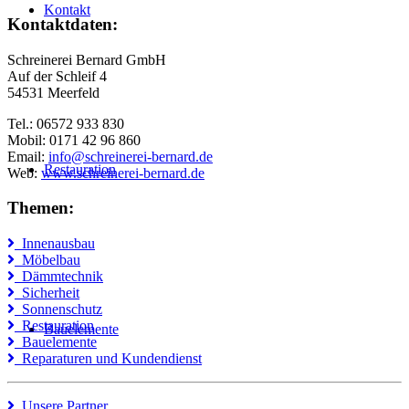
Kontakt
Kontaktdaten:
Schreinerei Bernard GmbH
Auf der Schleif 4
54531 Meerfeld
Tel.: 06572 933 830
Mobil: 0171 42 96 860
Email:
info@schreinerei-bernard.de
Restauration
Web:
www.schreinerei-bernard.de
Themen:
Innenausbau
Möbelbau
Dämmtechnik
Sicherheit
Sonnenschutz
Restauration
Bauelemente
Bauelemente
Reparaturen und Kundendienst
Unsere Partner