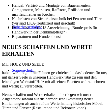
Handel, Vertrieb und Montage von Bauelementen,
Garagentoren, Markisen, Raffstore, Rollladen und
maßgeschreinerten Küchen
Nachrüsten von Sicherheitstechnik bei Fenstern und Türen
(wir sind LKA- zertifiziert und geschult)
Sicherheitserrichter
Denkmalschutz (2018 Auszeichnung „Bundespreis für
Handwerk in der Denkmalpflege“)
Reparaturen und Kundendienst
NEUES SCHAFFEN UND WERTE
ERHALTEN
MIT HOLZ UND SEELE
Sonnenschutz
haben wir uns „auf die Fahnen geschrieben“ – das bedeutet für uns,
mit ganzer Seele in unserem Handwerk tätig zu sein und den
lebendigen Werkstoff Holz mit all seinen Facetten wahrzunehmen
und wertig zu verarbeiten.
Neues schaffen und Werte erhalten – hier legen wir unser
Augenmerk sowohl auf die harmonische Gestaltung neuer
Einrichtungen als auch auf die Werterhaltung historischer Möbel,
Türen und Fenster (Restauration und Rekonstruktion).