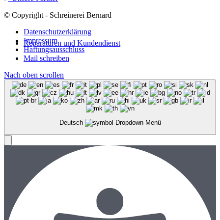
© Copyright - Schreinerei Bernard
Datenschutzerklärung
Impressum
Reparaturen und Kundendienst
Haftungsausschluss
Mail schreiben
Nach oben scrollen
Deutsch
Menü
Menü