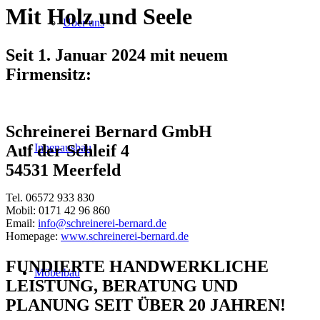
Mit Holz und Seele
Über uns
Seit 1. Januar 2024 mit neuem
Firmensitz:
Schreinerei Bernard GmbH
Innenausbau
Auf der Schleif 4
54531 Meerfeld
Tel. 06572 933 830
Mobil: 0171 42 96 860
Email:
info@schreinerei-bernard.de
Homepage:
www.schreinerei-bernard.de
FUNDIERTE HANDWERKLICHE
Möbelbau
LEISTUNG, BERATUNG UND
PLANUNG SEIT ÜBER 20 JAHREN!