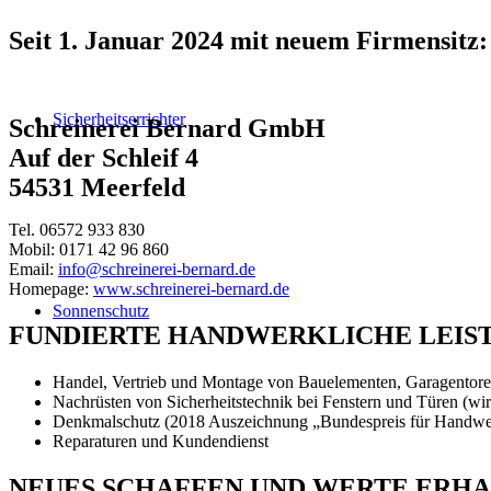
Seit 1. Januar 2024 mit neuem Firmensitz:
Sicherheitserrichter
Schreinerei Bernard GmbH
Auf der Schleif 4
54531 Meerfeld
Tel. 06572 933 830
Mobil: 0171 42 96 860
Email:
info@schreinerei-bernard.de
Homepage:
www.schreinerei-bernard.de
Sonnenschutz
FUNDIERTE HANDWERKLICHE LEISTU
Handel, Vertrieb und Montage von Bauelementen, Garagentoren
Nachrüsten von Sicherheitstechnik bei Fenstern und Türen (wir
Denkmalschutz (2018 Auszeichnung „Bundespreis für Handwe
Reparaturen und Kundendienst
NEUES SCHAFFEN UND WERTE ERH