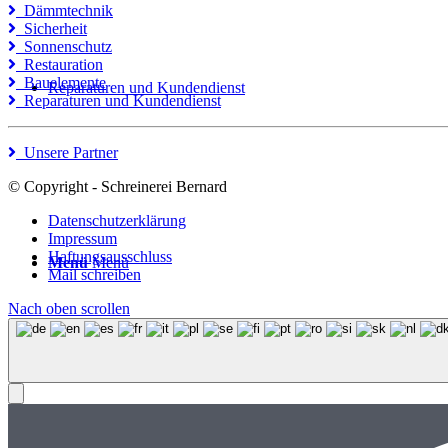
Dämmtechnik
Sicherheit
Sonnenschutz
Restauration
Bauelemente
Reparaturen und Kundendienst
Reparaturen und Kundendienst
Unsere Partner
© Copyright - Schreinerei Bernard
Datenschutzerklärung
Impressum
Haftungsausschluss
Menü
Menü
Mail schreiben
Nach oben scrollen