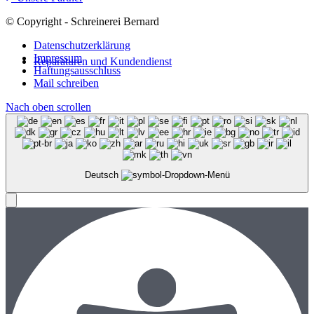
© Copyright - Schreinerei Bernard
Datenschutzerklärung
Impressum
Reparaturen und Kundendienst
Haftungsausschluss
Mail schreiben
Nach oben scrollen
Deutsch
Menü
Menü