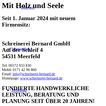
Mit Holz und Seele
Über uns
Seit 1. Januar 2024 mit neuem
Firmensitz:
Schreinerei Bernard GmbH
Innenausbau
Auf der Schleif 4
54531 Meerfeld
Tel. 06572 933 830
Mobil: 0171 42 96 860
Email:
info@schreinerei-bernard.de
Homepage:
www.schreinerei-bernard.de
FUNDIERTE HANDWERKLICHE
Möbelbau
LEISTUNG, BERATUNG UND
PLANUNG SEIT ÜBER 20 JAHREN!