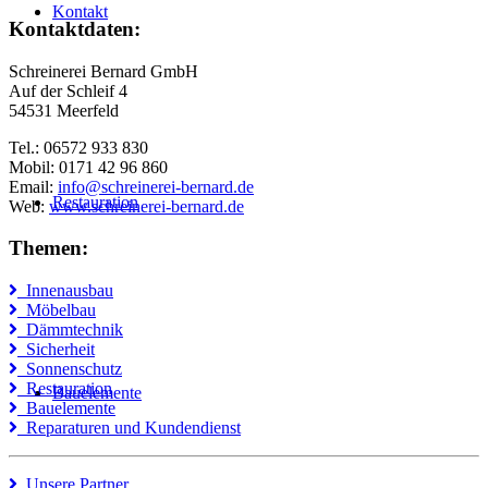
Kontakt
Kontaktdaten:
Schreinerei Bernard GmbH
Auf der Schleif 4
54531 Meerfeld
Tel.: 06572 933 830
Mobil: 0171 42 96 860
Email:
info@schreinerei-bernard.de
Restauration
Web:
www.schreinerei-bernard.de
Themen:
Innenausbau
Möbelbau
Dämmtechnik
Sicherheit
Sonnenschutz
Restauration
Bauelemente
Bauelemente
Reparaturen und Kundendienst
Unsere Partner