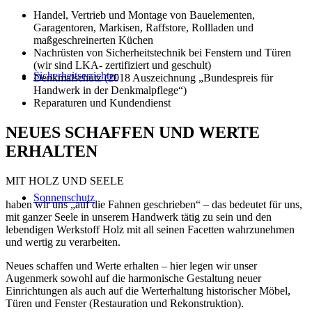
Handel, Vertrieb und Montage von Bauelementen,
Garagentoren, Markisen, Raffstore, Rollladen und
maßgeschreinerten Küchen
Nachrüsten von Sicherheitstechnik bei Fenstern und Türen
(wir sind LKA- zertifiziert und geschult)
Sicherheitserrichter
Denkmalschutz (2018 Auszeichnung „Bundespreis für
Handwerk in der Denkmalpflege“)
Reparaturen und Kundendienst
NEUES SCHAFFEN UND WERTE
ERHALTEN
MIT HOLZ UND SEELE
Sonnenschutz
haben wir uns „auf die Fahnen geschrieben“ – das bedeutet für uns,
mit ganzer Seele in unserem Handwerk tätig zu sein und den
lebendigen Werkstoff Holz mit all seinen Facetten wahrzunehmen
und wertig zu verarbeiten.
Neues schaffen und Werte erhalten – hier legen wir unser
Augenmerk sowohl auf die harmonische Gestaltung neuer
Einrichtungen als auch auf die Werterhaltung historischer Möbel,
Türen und Fenster (Restauration und Rekonstruktion).