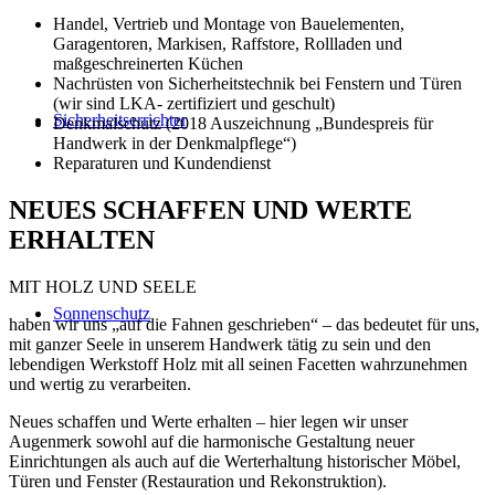
Handel, Vertrieb und Montage von Bauelementen,
Garagentoren, Markisen, Raffstore, Rollladen und
maßgeschreinerten Küchen
Nachrüsten von Sicherheitstechnik bei Fenstern und Türen
(wir sind LKA- zertifiziert und geschult)
Sicherheitserrichter
Denkmalschutz (2018 Auszeichnung „Bundespreis für
Handwerk in der Denkmalpflege“)
Reparaturen und Kundendienst
NEUES SCHAFFEN UND WERTE
ERHALTEN
MIT HOLZ UND SEELE
Sonnenschutz
haben wir uns „auf die Fahnen geschrieben“ – das bedeutet für uns,
mit ganzer Seele in unserem Handwerk tätig zu sein und den
lebendigen Werkstoff Holz mit all seinen Facetten wahrzunehmen
und wertig zu verarbeiten.
Neues schaffen und Werte erhalten – hier legen wir unser
Augenmerk sowohl auf die harmonische Gestaltung neuer
Einrichtungen als auch auf die Werterhaltung historischer Möbel,
Türen und Fenster (Restauration und Rekonstruktion).