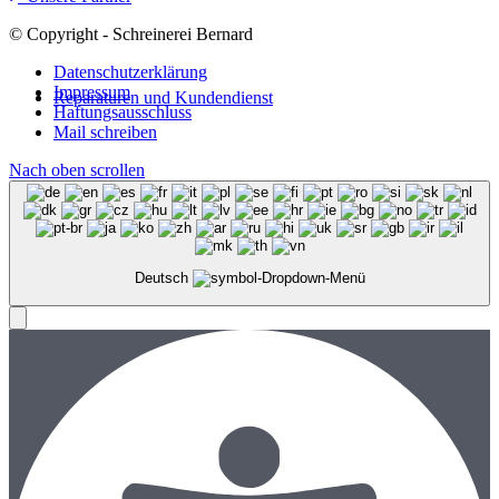
© Copyright - Schreinerei Bernard
Datenschutzerklärung
Impressum
Reparaturen und Kundendienst
Haftungsausschluss
Mail schreiben
Nach oben scrollen
Deutsch
Menü
Menü