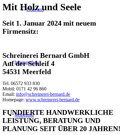
Mit Holz und Seele
Über uns
Seit 1. Januar 2024 mit neuem
Firmensitz:
Schreinerei Bernard GmbH
Innenausbau
Auf der Schleif 4
54531 Meerfeld
Tel. 06572 933 830
Mobil: 0171 42 96 860
Email:
info@schreinerei-bernard.de
Homepage:
www.schreinerei-bernard.de
FUNDIERTE HANDWERKLICHE
Möbelbau
LEISTUNG, BERATUNG UND
PLANUNG SEIT ÜBER 20 JAHREN!