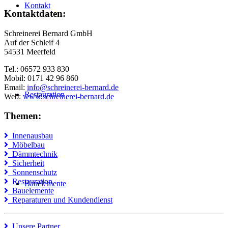
Kontakt
Kontaktdaten:
Schreinerei Bernard GmbH
Auf der Schleif 4
54531 Meerfeld
Tel.: 06572 933 830
Mobil: 0171 42 96 860
Email:
info@schreinerei-bernard.de
Restauration
Web:
www.schreinerei-bernard.de
Themen:
Innenausbau
Möbelbau
Dämmtechnik
Sicherheit
Sonnenschutz
Restauration
Bauelemente
Bauelemente
Reparaturen und Kundendienst
Unsere Partner