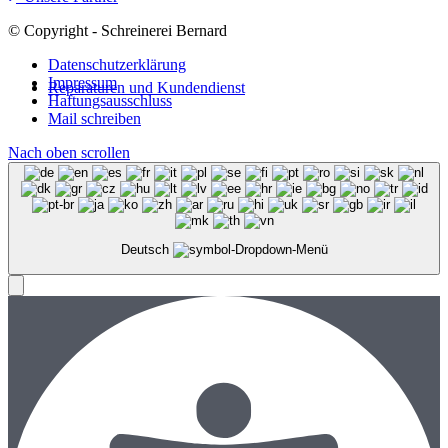
© Copyright - Schreinerei Bernard
Datenschutzerklärung
Impressum
Reparaturen und Kundendienst
Haftungsausschluss
Mail schreiben
Nach oben scrollen
Deutsch
Menü
Menü