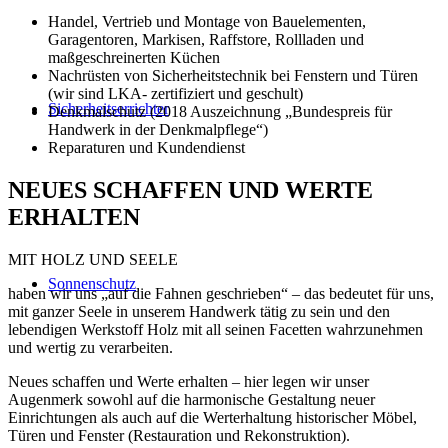
Handel, Vertrieb und Montage von Bauelementen,
Garagentoren, Markisen, Raffstore, Rollladen und
maßgeschreinerten Küchen
Nachrüsten von Sicherheitstechnik bei Fenstern und Türen
(wir sind LKA- zertifiziert und geschult)
Sicherheitserrichter
Denkmalschutz (2018 Auszeichnung „Bundespreis für
Handwerk in der Denkmalpflege“)
Reparaturen und Kundendienst
NEUES SCHAFFEN UND WERTE
ERHALTEN
MIT HOLZ UND SEELE
Sonnenschutz
haben wir uns „auf die Fahnen geschrieben“ – das bedeutet für uns,
mit ganzer Seele in unserem Handwerk tätig zu sein und den
lebendigen Werkstoff Holz mit all seinen Facetten wahrzunehmen
und wertig zu verarbeiten.
Neues schaffen und Werte erhalten – hier legen wir unser
Augenmerk sowohl auf die harmonische Gestaltung neuer
Einrichtungen als auch auf die Werterhaltung historischer Möbel,
Türen und Fenster (Restauration und Rekonstruktion).