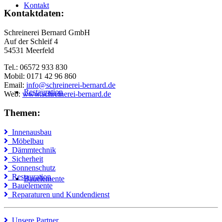
Kontakt
Kontaktdaten:
Schreinerei Bernard GmbH
Auf der Schleif 4
54531 Meerfeld
Tel.: 06572 933 830
Mobil: 0171 42 96 860
Email:
info@schreinerei-bernard.de
Restauration
Web:
www.schreinerei-bernard.de
Themen:
Innenausbau
Möbelbau
Dämmtechnik
Sicherheit
Sonnenschutz
Restauration
Bauelemente
Bauelemente
Reparaturen und Kundendienst
Unsere Partner