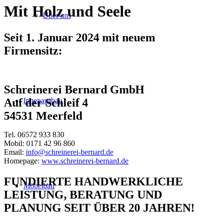
Mit Holz und Seele
Über uns
Seit 1. Januar 2024 mit neuem
Firmensitz:
Schreinerei Bernard GmbH
Innenausbau
Auf der Schleif 4
54531 Meerfeld
Tel. 06572 933 830
Mobil: 0171 42 96 860
Email:
info@schreinerei-bernard.de
Homepage:
www.schreinerei-bernard.de
FUNDIERTE HANDWERKLICHE
Möbelbau
LEISTUNG, BERATUNG UND
PLANUNG SEIT ÜBER 20 JAHREN!