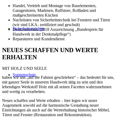
Handel, Vertrieb und Montage von Bauelementen,
Garagentoren, Markisen, Raffstore, Rollladen und
maßgeschreinerten Küchen
Nachrüsten von Sicherheitstechnik bei Fenstern und Türen
(wir sind LKA- zertifiziert und geschult)
Sicherheitserrichter
Denkmalschutz (2018 Auszeichnung „Bundespreis für
Handwerk in der Denkmalpflege“)
Reparaturen und Kundendienst
NEUES SCHAFFEN UND WERTE
ERHALTEN
MIT HOLZ UND SEELE
Sonnenschutz
haben wir uns „auf die Fahnen geschrieben“ – das bedeutet für uns,
mit ganzer Seele in unserem Handwerk tätig zu sein und den
lebendigen Werkstoff Holz mit all seinen Facetten wahrzunehmen
und wertig zu verarbeiten.
Neues schaffen und Werte erhalten – hier legen wir unser
Augenmerk sowohl auf die harmonische Gestaltung neuer
Einrichtungen als auch auf die Werterhaltung historischer Möbel,
Türen und Fenster (Restauration und Rekonstruktion).