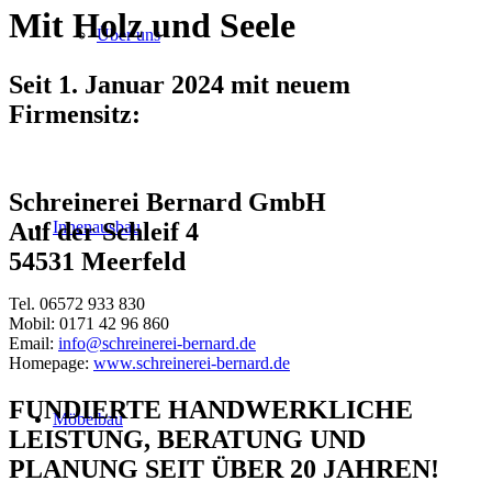
Mit Holz und Seele
Über uns
Seit 1. Januar 2024 mit neuem
Firmensitz:
Schreinerei Bernard GmbH
Innenausbau
Auf der Schleif 4
54531 Meerfeld
Tel. 06572 933 830
Mobil: 0171 42 96 860
Email:
info@schreinerei-bernard.de
Homepage:
www.schreinerei-bernard.de
FUNDIERTE HANDWERKLICHE
Möbelbau
LEISTUNG, BERATUNG UND
PLANUNG SEIT ÜBER 20 JAHREN!