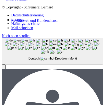
© Copyright - Schreinerei Bernard
Datenschutzerklärung
Impressum
Reparaturen und Kundendienst
Haftungsausschluss
Mail schreiben
Nach oben scrollen
Deutsch
Menü
Menü