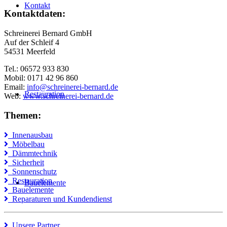
Kontakt
Kontaktdaten:
Schreinerei Bernard GmbH
Auf der Schleif 4
54531 Meerfeld
Tel.: 06572 933 830
Mobil: 0171 42 96 860
Email:
info@schreinerei-bernard.de
Restauration
Web:
www.schreinerei-bernard.de
Themen:
Innenausbau
Möbelbau
Dämmtechnik
Sicherheit
Sonnenschutz
Restauration
Bauelemente
Bauelemente
Reparaturen und Kundendienst
Unsere Partner