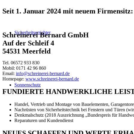
Seit 1. Januar 2024 mit neuem Firmensitz:
Sicherheitserrichter
Schreinerei Bernard GmbH
Auf der Schleif 4
54531 Meerfeld
Tel. 06572 933 830
Mobil: 0171 42 96 860
Email:
info@schreinerei-bernard.de
Homepage:
www.schreinerei-bernard.de
Sonnenschutz
FUNDIERTE HANDWERKLICHE LEISTU
Handel, Vertrieb und Montage von Bauelementen, Garagentoren
Nachrüsten von Sicherheitstechnik bei Fenstern und Türen (wir
Denkmalschutz (2018 Auszeichnung „Bundespreis für Handwe
Reparaturen und Kundendienst
NEUES SCHAFFEN UND WERTE ERH