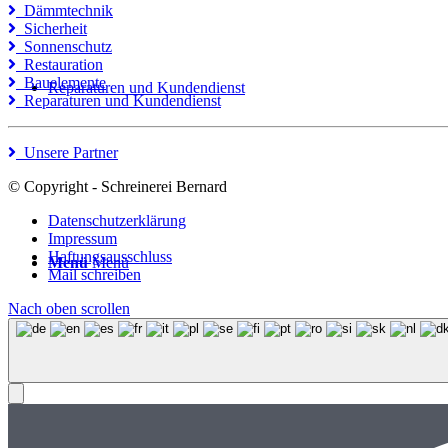
Dämmtechnik
Sicherheit
Sonnenschutz
Restauration
Bauelemente
Reparaturen und Kundendienst
Reparaturen und Kundendienst
Unsere Partner
© Copyright - Schreinerei Bernard
Datenschutzerklärung
Impressum
Haftungsausschluss
Menü
Menü
Mail schreiben
Nach oben scrollen