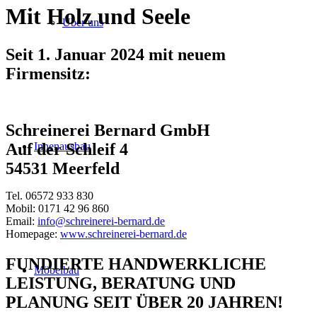
Mit Holz und Seele
Über uns
Seit 1. Januar 2024 mit neuem
Firmensitz:
Schreinerei Bernard GmbH
Innenausbau
Auf der Schleif 4
54531 Meerfeld
Tel. 06572 933 830
Mobil: 0171 42 96 860
Email:
info@schreinerei-bernard.de
Homepage:
www.schreinerei-bernard.de
FUNDIERTE HANDWERKLICHE
Möbelbau
LEISTUNG, BERATUNG UND
PLANUNG SEIT ÜBER 20 JAHREN!