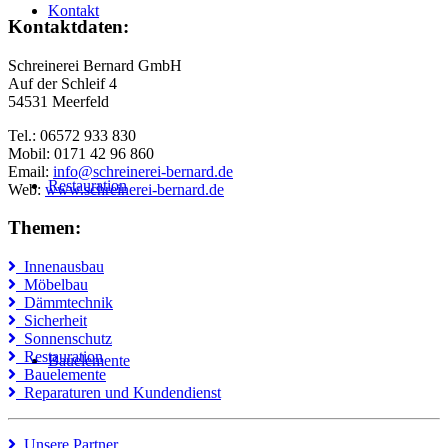
Kontakt
Kontaktdaten:
Schreinerei Bernard GmbH
Auf der Schleif 4
54531 Meerfeld
Tel.: 06572 933 830
Mobil: 0171 42 96 860
Email:
info@schreinerei-bernard.de
Restauration
Web:
www.schreinerei-bernard.de
Themen:
Innenausbau
Möbelbau
Dämmtechnik
Sicherheit
Sonnenschutz
Restauration
Bauelemente
Bauelemente
Reparaturen und Kundendienst
Unsere Partner