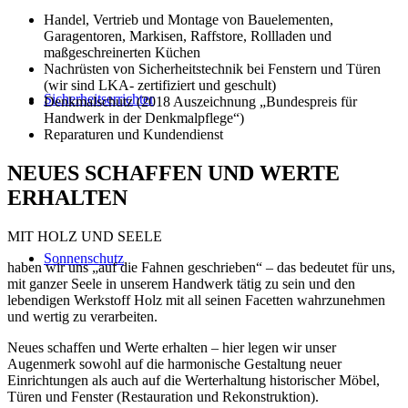
Handel, Vertrieb und Montage von Bauelementen,
Garagentoren, Markisen, Raffstore, Rollladen und
maßgeschreinerten Küchen
Nachrüsten von Sicherheitstechnik bei Fenstern und Türen
(wir sind LKA- zertifiziert und geschult)
Sicherheitserrichter
Denkmalschutz (2018 Auszeichnung „Bundespreis für
Handwerk in der Denkmalpflege“)
Reparaturen und Kundendienst
NEUES SCHAFFEN UND WERTE
ERHALTEN
MIT HOLZ UND SEELE
Sonnenschutz
haben wir uns „auf die Fahnen geschrieben“ – das bedeutet für uns,
mit ganzer Seele in unserem Handwerk tätig zu sein und den
lebendigen Werkstoff Holz mit all seinen Facetten wahrzunehmen
und wertig zu verarbeiten.
Neues schaffen und Werte erhalten – hier legen wir unser
Augenmerk sowohl auf die harmonische Gestaltung neuer
Einrichtungen als auch auf die Werterhaltung historischer Möbel,
Türen und Fenster (Restauration und Rekonstruktion).