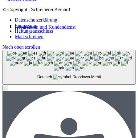
© Copyright - Schreinerei Bernard
Datenschutzerklärung
Impressum
Reparaturen und Kundendienst
Haftungsausschluss
Mail schreiben
Nach oben scrollen
Deutsch
Menü
Menü