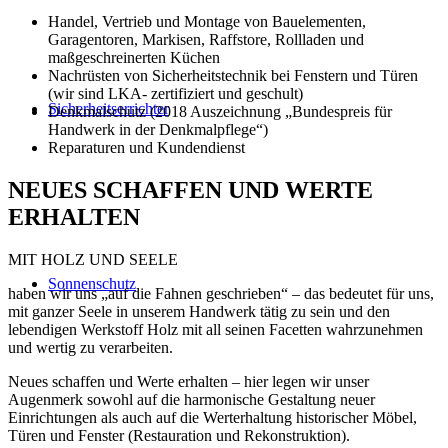
Handel, Vertrieb und Montage von Bauelementen,
Garagentoren, Markisen, Raffstore, Rollladen und
maßgeschreinerten Küchen
Nachrüsten von Sicherheitstechnik bei Fenstern und Türen
(wir sind LKA- zertifiziert und geschult)
Sicherheitserrichter
Denkmalschutz (2018 Auszeichnung „Bundespreis für
Handwerk in der Denkmalpflege“)
Reparaturen und Kundendienst
NEUES SCHAFFEN UND WERTE
ERHALTEN
MIT HOLZ UND SEELE
Sonnenschutz
haben wir uns „auf die Fahnen geschrieben“ – das bedeutet für uns,
mit ganzer Seele in unserem Handwerk tätig zu sein und den
lebendigen Werkstoff Holz mit all seinen Facetten wahrzunehmen
und wertig zu verarbeiten.
Neues schaffen und Werte erhalten – hier legen wir unser
Augenmerk sowohl auf die harmonische Gestaltung neuer
Einrichtungen als auch auf die Werterhaltung historischer Möbel,
Türen und Fenster (Restauration und Rekonstruktion).