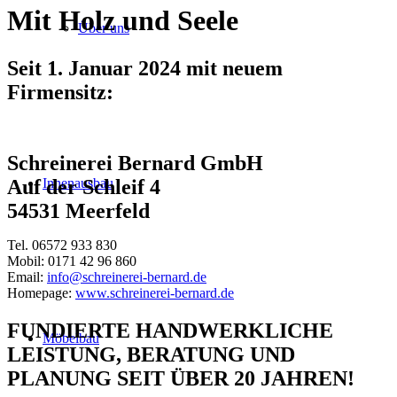
Mit Holz und Seele
Über uns
Seit 1. Januar 2024 mit neuem
Firmensitz:
Schreinerei Bernard GmbH
Innenausbau
Auf der Schleif 4
54531 Meerfeld
Tel. 06572 933 830
Mobil: 0171 42 96 860
Email:
info@schreinerei-bernard.de
Homepage:
www.schreinerei-bernard.de
FUNDIERTE HANDWERKLICHE
Möbelbau
LEISTUNG, BERATUNG UND
PLANUNG SEIT ÜBER 20 JAHREN!