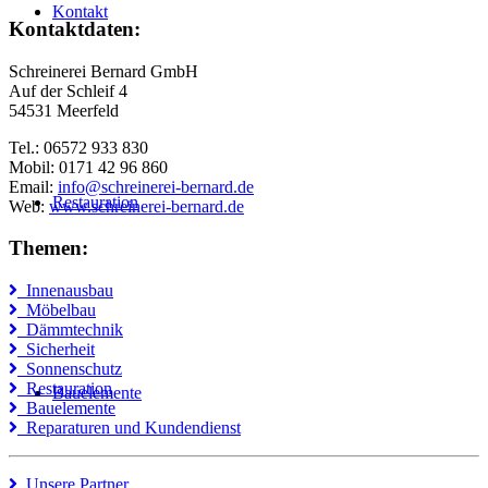
Kontakt
Kontaktdaten:
Schreinerei Bernard GmbH
Auf der Schleif 4
54531 Meerfeld
Tel.: 06572 933 830
Mobil: 0171 42 96 860
Email:
info@schreinerei-bernard.de
Restauration
Web:
www.schreinerei-bernard.de
Themen:
Innenausbau
Möbelbau
Dämmtechnik
Sicherheit
Sonnenschutz
Restauration
Bauelemente
Bauelemente
Reparaturen und Kundendienst
Unsere Partner