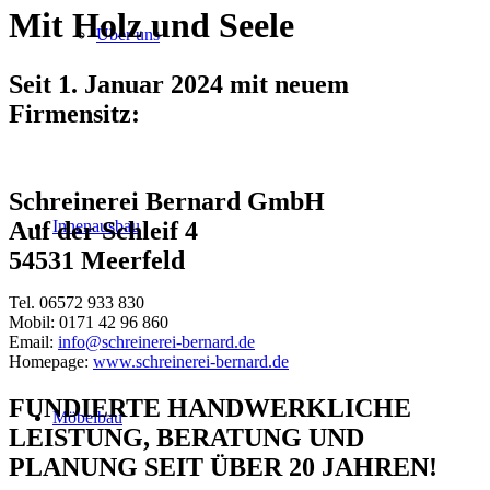
Mit Holz und Seele
Über uns
Seit 1. Januar 2024 mit neuem
Firmensitz:
Schreinerei Bernard GmbH
Innenausbau
Auf der Schleif 4
54531 Meerfeld
Tel. 06572 933 830
Mobil: 0171 42 96 860
Email:
info@schreinerei-bernard.de
Homepage:
www.schreinerei-bernard.de
FUNDIERTE HANDWERKLICHE
Möbelbau
LEISTUNG, BERATUNG UND
PLANUNG SEIT ÜBER 20 JAHREN!