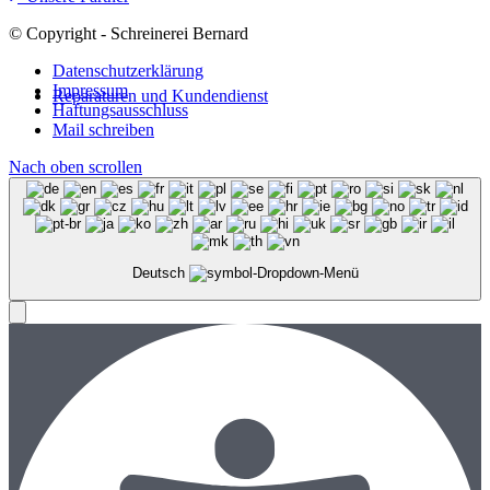
© Copyright - Schreinerei Bernard
Datenschutzerklärung
Impressum
Reparaturen und Kundendienst
Haftungsausschluss
Mail schreiben
Nach oben scrollen
Deutsch
Menü
Menü