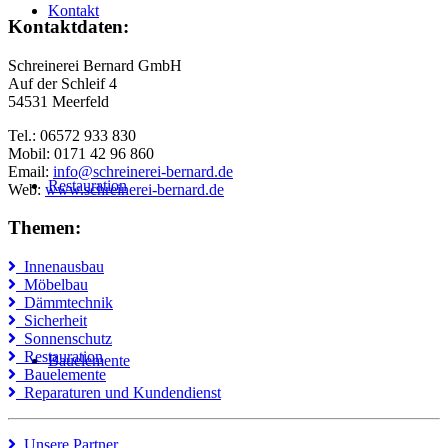
Kontakt
Kontaktdaten:
Schreinerei Bernard GmbH
Auf der Schleif 4
54531 Meerfeld
Tel.: 06572 933 830
Mobil: 0171 42 96 860
Email:
info@schreinerei-bernard.de
Restauration
Web:
www.schreinerei-bernard.de
Themen:
Innenausbau
Möbelbau
Dämmtechnik
Sicherheit
Sonnenschutz
Restauration
Bauelemente
Bauelemente
Reparaturen und Kundendienst
Unsere Partner