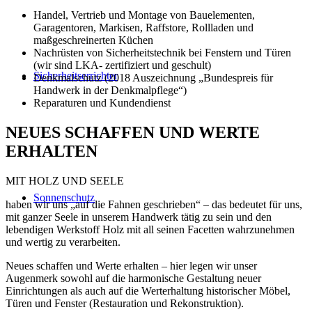
Handel, Vertrieb und Montage von Bauelementen,
Garagentoren, Markisen, Raffstore, Rollladen und
maßgeschreinerten Küchen
Nachrüsten von Sicherheitstechnik bei Fenstern und Türen
(wir sind LKA- zertifiziert und geschult)
Sicherheitserrichter
Denkmalschutz (2018 Auszeichnung „Bundespreis für
Handwerk in der Denkmalpflege“)
Reparaturen und Kundendienst
NEUES SCHAFFEN UND WERTE
ERHALTEN
MIT HOLZ UND SEELE
Sonnenschutz
haben wir uns „auf die Fahnen geschrieben“ – das bedeutet für uns,
mit ganzer Seele in unserem Handwerk tätig zu sein und den
lebendigen Werkstoff Holz mit all seinen Facetten wahrzunehmen
und wertig zu verarbeiten.
Neues schaffen und Werte erhalten – hier legen wir unser
Augenmerk sowohl auf die harmonische Gestaltung neuer
Einrichtungen als auch auf die Werterhaltung historischer Möbel,
Türen und Fenster (Restauration und Rekonstruktion).