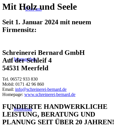
Mit Holz und Seele
Über uns
Seit 1. Januar 2024 mit neuem
Firmensitz:
Schreinerei Bernard GmbH
Innenausbau
Auf der Schleif 4
54531 Meerfeld
Tel. 06572 933 830
Mobil: 0171 42 96 860
Email:
info@schreinerei-bernard.de
Homepage:
www.schreinerei-bernard.de
FUNDIERTE HANDWERKLICHE
Möbelbau
LEISTUNG, BERATUNG UND
PLANUNG SEIT ÜBER 20 JAHREN!