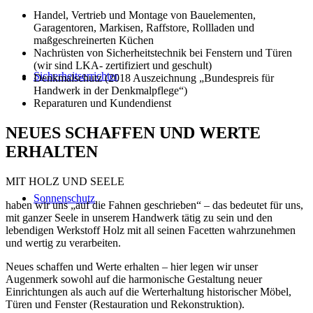
Handel, Vertrieb und Montage von Bauelementen,
Garagentoren, Markisen, Raffstore, Rollladen und
maßgeschreinerten Küchen
Nachrüsten von Sicherheitstechnik bei Fenstern und Türen
(wir sind LKA- zertifiziert und geschult)
Sicherheitserrichter
Denkmalschutz (2018 Auszeichnung „Bundespreis für
Handwerk in der Denkmalpflege“)
Reparaturen und Kundendienst
NEUES SCHAFFEN UND WERTE
ERHALTEN
MIT HOLZ UND SEELE
Sonnenschutz
haben wir uns „auf die Fahnen geschrieben“ – das bedeutet für uns,
mit ganzer Seele in unserem Handwerk tätig zu sein und den
lebendigen Werkstoff Holz mit all seinen Facetten wahrzunehmen
und wertig zu verarbeiten.
Neues schaffen und Werte erhalten – hier legen wir unser
Augenmerk sowohl auf die harmonische Gestaltung neuer
Einrichtungen als auch auf die Werterhaltung historischer Möbel,
Türen und Fenster (Restauration und Rekonstruktion).