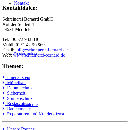
Kontakt
Kontaktdaten:
Schreinerei Bernard GmbH
Auf der Schleif 4
54531 Meerfeld
Tel.: 06572 933 830
Mobil: 0171 42 96 860
Email:
info@schreinerei-bernard.de
Restauration
Web:
www.schreinerei-bernard.de
Themen:
Innenausbau
Möbelbau
Dämmtechnik
Sicherheit
Sonnenschutz
Restauration
Bauelemente
Bauelemente
Reparaturen und Kundendienst
Unsere Partner