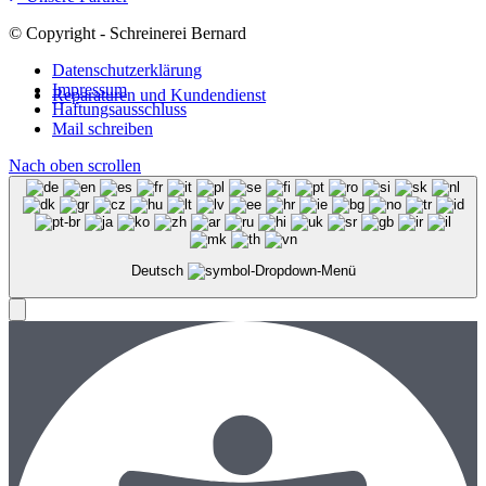
© Copyright - Schreinerei Bernard
Datenschutzerklärung
Impressum
Reparaturen und Kundendienst
Haftungsausschluss
Mail schreiben
Nach oben scrollen
Deutsch
Menü
Menü