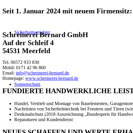
Seit 1. Januar 2024 mit neuem Firmensitz:
Sicherheitserrichter
Schreinerei Bernard GmbH
Auf der Schleif 4
54531 Meerfeld
Tel. 06572 933 830
Mobil: 0171 42 96 860
Email:
info@schreinerei-bernard.de
Homepage:
www.schreinerei-bernard.de
Sonnenschutz
FUNDIERTE HANDWERKLICHE LEISTU
Handel, Vertrieb und Montage von Bauelementen, Garagentoren
Nachrüsten von Sicherheitstechnik bei Fenstern und Türen (wir
Denkmalschutz (2018 Auszeichnung „Bundespreis für Handwe
Reparaturen und Kundendienst
NEUES SCHAFFEN UND WERTE ERH