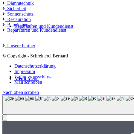
Dämmtechnik
Sicherheit
Sonnenschutz
Restauration
Bauelemente
Reparaturen und Kundendienst
Reparaturen und Kundendienst
Unsere Partner
© Copyright - Schreinerei Bernard
Datenschutzerklärung
Impressum
Haftungsausschluss
Menü
Menü
Mail schreiben
Nach oben scrollen