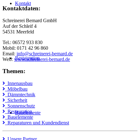
Kontakt
Kontaktdaten:
Schreinerei Bernard GmbH
Auf der Schleif 4
54531 Meerfeld
Tel.: 06572 933 830
Mobil: 0171 42 96 860
Email:
info@schreinerei-bernard.de
Restauration
Web:
www.schreinerei-bernard.de
Themen:
Innenausbau
Möbelbau
Dämmtechnik
Sicherheit
Sonnenschutz
Restauration
Bauelemente
Bauelemente
Reparaturen und Kundendienst
Unsere Partner