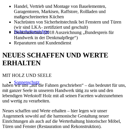
Handel, Vertrieb und Montage von Bauelementen,
Garagentoren, Markisen, Raffstore, Rollladen und
maßgeschreinerten Küchen
Nachrüsten von Sicherheitstechnik bei Fenstern und Türen
(wir sind LKA- zertifiziert und geschult)
Sicherheitserrichter
Denkmalschutz (2018 Auszeichnung „Bundespreis für
Handwerk in der Denkmalpflege“)
Reparaturen und Kundendienst
NEUES SCHAFFEN UND WERTE
ERHALTEN
MIT HOLZ UND SEELE
Sonnenschutz
haben wir uns „auf die Fahnen geschrieben“ – das bedeutet für uns,
mit ganzer Seele in unserem Handwerk tätig zu sein und den
lebendigen Werkstoff Holz mit all seinen Facetten wahrzunehmen
und wertig zu verarbeiten.
Neues schaffen und Werte erhalten – hier legen wir unser
Augenmerk sowohl auf die harmonische Gestaltung neuer
Einrichtungen als auch auf die Werterhaltung historischer Möbel,
Türen und Fenster (Restauration und Rekonstruktion).