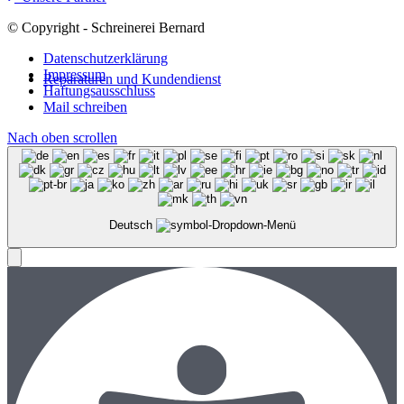
© Copyright - Schreinerei Bernard
Datenschutzerklärung
Impressum
Reparaturen und Kundendienst
Haftungsausschluss
Mail schreiben
Nach oben scrollen
Deutsch
Menü
Menü