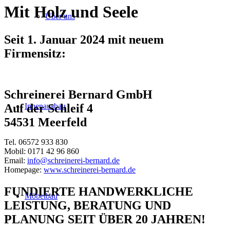
Mit Holz und Seele
Über uns
Seit 1. Januar 2024 mit neuem
Firmensitz:
Schreinerei Bernard GmbH
Innenausbau
Auf der Schleif 4
54531 Meerfeld
Tel. 06572 933 830
Mobil: 0171 42 96 860
Email:
info@schreinerei-bernard.de
Homepage:
www.schreinerei-bernard.de
FUNDIERTE HANDWERKLICHE
Möbelbau
LEISTUNG, BERATUNG UND
PLANUNG SEIT ÜBER 20 JAHREN!