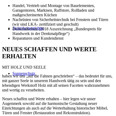
Handel, Vertrieb und Montage von Bauelementen,
Garagentoren, Markisen, Raffstore, Rollladen und
maßgeschreinerten Küchen
Nachrüsten von Sicherheitstechnik bei Fenstern und Türen
(wir sind LKA- zertifiziert und geschult)
Sicherheitserrichter
Denkmalschutz (2018 Auszeichnung „Bundespreis für
Handwerk in der Denkmalpflege“)
Reparaturen und Kundendienst
NEUES SCHAFFEN UND WERTE
ERHALTEN
MIT HOLZ UND SEELE
Sonnenschutz
haben wir uns „auf die Fahnen geschrieben“ – das bedeutet für uns,
mit ganzer Seele in unserem Handwerk tätig zu sein und den
lebendigen Werkstoff Holz mit all seinen Facetten wahrzunehmen
und wertig zu verarbeiten.
Neues schaffen und Werte erhalten – hier legen wir unser
Augenmerk sowohl auf die harmonische Gestaltung neuer
Einrichtungen als auch auf die Werterhaltung historischer Möbel,
Türen und Fenster (Restauration und Rekonstruktion).