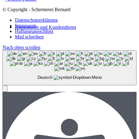
© Copyright - Schreinerei Bernard
Datenschutzerklärung
Impressum
Reparaturen und Kundendienst
Haftungsausschluss
Mail schreiben
Nach oben scrollen
Deutsch
Menü
Menü