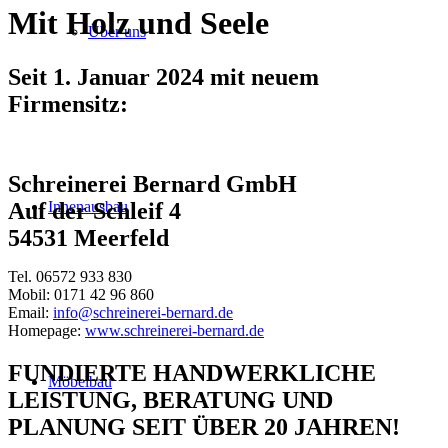
Mit Holz und Seele
Über uns
Seit 1. Januar 2024 mit neuem
Firmensitz:
Schreinerei Bernard GmbH
Innenausbau
Auf der Schleif 4
54531 Meerfeld
Tel. 06572 933 830
Mobil: 0171 42 96 860
Email:
info@schreinerei-bernard.de
Homepage:
www.schreinerei-bernard.de
FUNDIERTE HANDWERKLICHE
Möbelbau
LEISTUNG, BERATUNG UND
PLANUNG SEIT ÜBER 20 JAHREN!