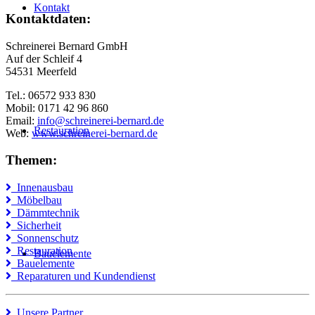
Kontakt
Kontaktdaten:
Schreinerei Bernard GmbH
Auf der Schleif 4
54531 Meerfeld
Tel.: 06572 933 830
Mobil: 0171 42 96 860
Email:
info@schreinerei-bernard.de
Restauration
Web:
www.schreinerei-bernard.de
Themen:
Innenausbau
Möbelbau
Dämmtechnik
Sicherheit
Sonnenschutz
Restauration
Bauelemente
Bauelemente
Reparaturen und Kundendienst
Unsere Partner