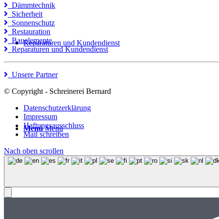
Dämmtechnik
Sicherheit
Sonnenschutz
Restauration
Bauelemente
Reparaturen und Kundendienst
Reparaturen und Kundendienst
Unsere Partner
© Copyright - Schreinerei Bernard
Datenschutzerklärung
Impressum
Haftungsausschluss
Menü
Menü
Mail schreiben
Nach oben scrollen