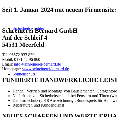
Seit 1. Januar 2024 mit neuem Firmensitz:
Sicherheitserrichter
Schreinerei Bernard GmbH
Auf der Schleif 4
54531 Meerfeld
Tel. 06572 933 830
Mobil: 0171 42 96 860
Email:
info@schreinerei-bernard.de
Homepage:
www.schreinerei-bernard.de
Sonnenschutz
FUNDIERTE HANDWERKLICHE LEISTU
Handel, Vertrieb und Montage von Bauelementen, Garagentoren
Nachrüsten von Sicherheitstechnik bei Fenstern und Türen (wir
Denkmalschutz (2018 Auszeichnung „Bundespreis für Handwe
Reparaturen und Kundendienst
NEUES SCHAFFEN UND WERTE ERH