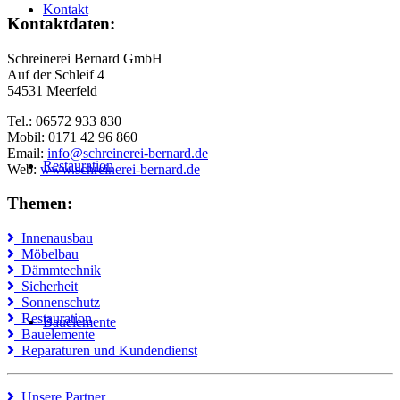
Kontakt
Kontaktdaten:
Schreinerei Bernard GmbH
Auf der Schleif 4
54531 Meerfeld
Tel.: 06572 933 830
Mobil: 0171 42 96 860
Email:
info@schreinerei-bernard.de
Restauration
Web:
www.schreinerei-bernard.de
Themen:
Innenausbau
Möbelbau
Dämmtechnik
Sicherheit
Sonnenschutz
Restauration
Bauelemente
Bauelemente
Reparaturen und Kundendienst
Unsere Partner