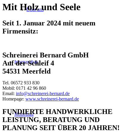
Mit Holz und Seele
Über uns
Seit 1. Januar 2024 mit neuem
Firmensitz:
Schreinerei Bernard GmbH
Innenausbau
Auf der Schleif 4
54531 Meerfeld
Tel. 06572 933 830
Mobil: 0171 42 96 860
Email:
info@schreinerei-bernard.de
Homepage:
www.schreinerei-bernard.de
FUNDIERTE HANDWERKLICHE
Möbelbau
LEISTUNG, BERATUNG UND
PLANUNG SEIT ÜBER 20 JAHREN!