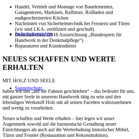
Handel, Vertrieb und Montage von Bauelementen,
Garagentoren, Markisen, Raffstore, Rollladen und
maßgeschreinerten Küchen
Nachrüsten von Sicherheitstechnik bei Fenstern und Türen
(wir sind LKA- zertifiziert und geschult)
Sicherheitserrichter
Denkmalschutz (2018 Auszeichnung „Bundespreis für
Handwerk in der Denkmalpflege“)
Reparaturen und Kundendienst
NEUES SCHAFFEN UND WERTE
ERHALTEN
MIT HOLZ UND SEELE
Sonnenschutz
haben wir uns „auf die Fahnen geschrieben“ – das bedeutet für uns,
mit ganzer Seele in unserem Handwerk tätig zu sein und den
lebendigen Werkstoff Holz mit all seinen Facetten wahrzunehmen
und wertig zu verarbeiten.
Neues schaffen und Werte erhalten – hier legen wir unser
Augenmerk sowohl auf die harmonische Gestaltung neuer
Einrichtungen als auch auf die Werterhaltung historischer Möbel,
Türen und Fenster (Restauration und Rekonstruktion).