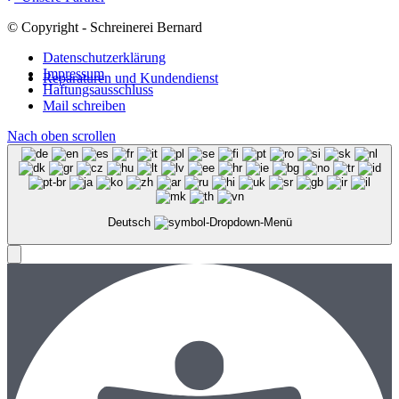
© Copyright - Schreinerei Bernard
Datenschutzerklärung
Impressum
Reparaturen und Kundendienst
Haftungsausschluss
Mail schreiben
Nach oben scrollen
Deutsch
Menü
Menü