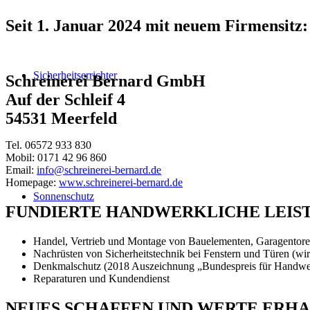
Seit 1. Januar 2024 mit neuem Firmensitz:
Sicherheitserrichter
Schreinerei Bernard GmbH
Auf der Schleif 4
54531 Meerfeld
Tel. 06572 933 830
Mobil: 0171 42 96 860
Email:
info@schreinerei-bernard.de
Homepage:
www.schreinerei-bernard.de
Sonnenschutz
FUNDIERTE HANDWERKLICHE LEISTU
Handel, Vertrieb und Montage von Bauelementen, Garagentoren
Nachrüsten von Sicherheitstechnik bei Fenstern und Türen (wir
Denkmalschutz (2018 Auszeichnung „Bundespreis für Handwe
Reparaturen und Kundendienst
NEUES SCHAFFEN UND WERTE ERH