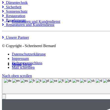
Dämmtechnik
Sicherheit
Sonnenschutz
Restauration
Bauelemente
Reparaturen und Kundendienst
Reparaturen und Kundendienst
Unsere Partner
© Copyright - Schreinerei Bernard
Datenschutzerklärung
Impressum
Haftungsausschluss
Menü
Menü
Mail schreiben
Nach oben scrollen